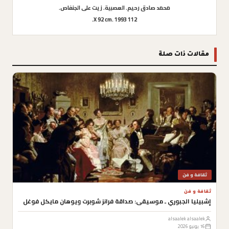
محمد صادق رحيم. العصبية. زيت على الجنفاص.
112 X 92 cm. 1993.
مقالات ذات صلة
ثقافة و فن
ثقافة و فن
إشبيليا الجبوري ـ موسيقى: صداقة فرانز شوبرت ويوهان مايكل فوغل
alsaalek alsaalek
16 يونيو 2026