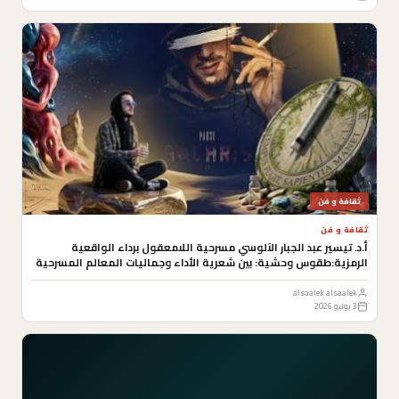
ثقافة و فن
ثقافة و فن
أ.د. تيسير عبد الجبار الآلوسي مسرحية اللامعقول برداء الواقعية
الرمزية:طقوس وحشية: بين شعرية الأداء وجماليات المعالم المسرحية
alsaalek alsaalek
3 يوليو 2026