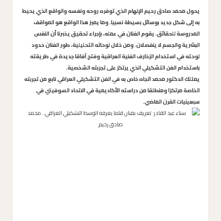
يحول محمد صادق رحيم الإلهام الذي توفره روحه ونفسه والواقع الذي يحيط
به إلى شكل جديد بوسائل بسيطة نسبيا. وما يميز هذا الواقع هو المواقف
المدروسة للحقائق. يقوم الفنان في عمله، بإجراء تحقيق يخبرنا أن النفس
البشرية والجسم لا ينفصلان. ومن خلال لوحاته التحليلية، طور الفنان حدود
لوحته في استخدام الزخارف الفنية العراقية وفتح آفاقا جديدة في طريقته
باستخدام الفن التشكيلي الذي يرتكز على تجربته الشخصية.
يمتلك الدكتور محمد اتجاه خاص به في الفن التشكيلي العراقي نابع من تجربته
الخاصة مرتكزا ومنطلقا من دراسته الأكاديمية في الاتحاد السوفيتي في
سبعينيات القرن الماضي.