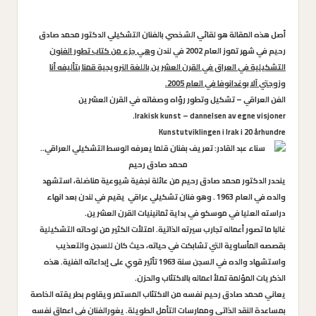
أصل هذه المقالة هو لقائي الشخصي بالفنان التشكيلي الدكتور محمد صادق
رحيم في شهر تموز العام 2002 في لندن و
هي جزء من كتاب تطور الفنون
التشكيلية في العراق في القرن العشرين باللغة النرويجية قمنا بتأليفه أنا
وزوجتي آلا بوغدانوفا في العام 2005.
الفن العراقي – تشكيل وتطور رؤاه وصفاته في القرن العشرين
Irakisk kunst – dannelsen av egne visjoner.
Kunstutviklingen i Irak i 20 århundre
ينحدر الدكتور محمد صادق رحيم من عائلة نجفية شيوعية مناضلة، استشهد
والده في العام 1963 . وهو فنان تشكيلي عراقي يقيم في لندن بعد انهاء
دراسته العليا في موسكو في بداية ثمانينيات القرن العشرين.
غالبا ما تصور أعماله تجارب سيرته الذاتية. امتلأت الكثير من لوحاته التشكيلية
بقصصه المأساوية التي تشابكت في حياته، حيث كان للسجن والتعذيب
واستشهاد والده في السجن سنة 1963 تأثير قوي على إبداعاته الفنية. هذه
الذكريات المؤلمة تملأ اعماله بالاكتئاب والحزن.
يعاني محمد صادق رحيم نفسه من الاكتئاب المستمر ويقاوم بطريقته الخاصة
بمساعدة النقد الذاتي وممارسات التأمل الطويلة. يغورالفنان في اعماق نفسه