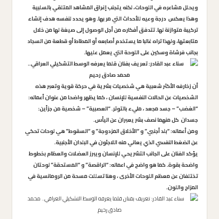
ويحلل مشاعره في اللوحات، لكنه يتجنب إغراق المشاهد المتلقي بالسلبية
وهذا يعكس درجة وعيه للأحداث التي مر بها. وهو يحدد لنفسه هدف إنشاء
تركيبة متوازنة لها. تتدفق أفكاره من أجل الوصول إلى صيغة لها من خلال
متابعتها، ولهذا تراه غالبا ما يستخدم أصابعه أو المطاط أو قطعة من السجاد
بجانب فرشاة وسكين على اللوحة التي يعمل عليها.
أن زخارفه الأكثر شعبية هي شخصيات بشرية في حركة قوية وتعبر هذه
الشخصيات عن الحالات النفسية للإنسان ، كما يظهر واضحا من عنوان أعماله:
“الغضب” – جسد مجعد ، مليء بالتوتر. “العصبية” – شخصية من جزأين:
جسدان كل منهما نصف بشر يعبران عن اليأس.
ومن أعماله: “بلد أجنبي” و “الأخلاق المزدوجة” و “السقوط” هي لوحات تحكي
عن الضغط النفسي الذي يعاني منه اللاجئون في البلدان الأجنبية.
يؤكد الفنان على الجانب التشريحي للإنسان ويبرز العضلات والعظام بخطوط
واضحة بقوة. كما هو واضح في اعماله: “الراقصة” و “المستحقة” لوحتان
تختلفان عن معظم اللوحات الأخرى ، وهنا تسللت مسحة من الرومانسية في
المزاج واللون.