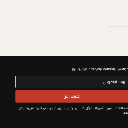
جلة سياسية ثقافية عراقية تصدر مرتين بالشهر. ​
اشترك الآن
لمقالات المنشورة لا تُعبر إلا عن رأي كُتابها ونحن غير مسؤولين عن محتواها ولا نلتزم بنشر كل ما
ردُنا.