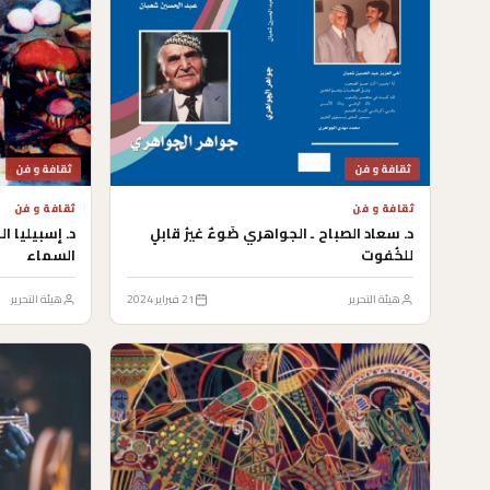
ثقافة و فن
ثقافة و فن
ثقافة و فن
ثقافة و فن
د. سعاد الصباح ـ الجواهري ضَوءٌ غيرُ قابلٍ
د. إسبيليا 
للخُفوت
السماء
هيئة التحرير
21 فبراير 2024
هيئة التحرير