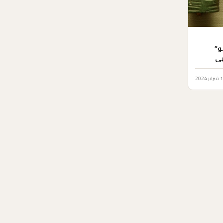
و”
بي
ر 2024