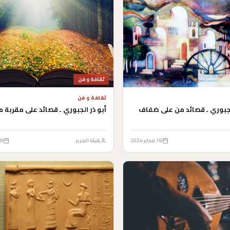
ثقافة و فن
ثقافة و فن
الجبوري ـ قصائد من على ضفاف
أبو ذر الجبوري ـ قصائد على مقربة 
19 فبراير 2024
هيئة التحرير
19 فبراي