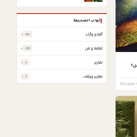
أبواب الصحيفة
أقلام وأراء
342
ثقافة و فن
328
تقارير
4
من؟
تقارير وبيانات
3
ر 2024