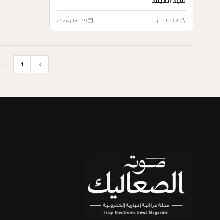
لعيد الميلاد
هيئة التحرير
19 فبراير 2024
›
…
1