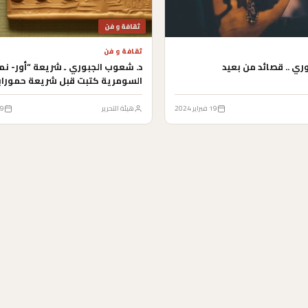
ثقافة و فن
ثقافة و فن
وري .. قصائد من بعيد
د. شعوب الجبوري ـ شريعة “أور- نم
السومرية كتبت قبل شريعة حمورا
19 فبراير 2024
هيئة التحرير
19 فبراي