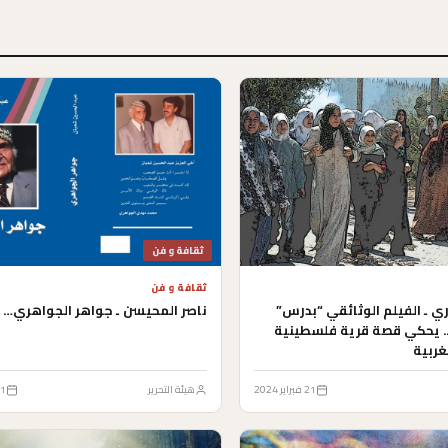
ثقافة و فن
ثقافة و فن
ي ـ الفيلم الوثائقي “بدرس”
ناصر المحيسن ـ جواهر الجواهري…
لجوليا باشا.. يحكي قصة قرية فلسطينية
غربية
21 فبراير 2024
هيئة التحرير
21 فبراي