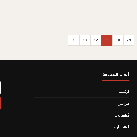
‹
33
32
31
30
29
م
أبواب الصحيفة
الرئيسية
من نحن
ثقافة و فن
ا
ي
أقلام وأراء