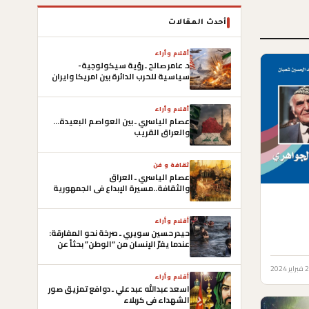
أحدث المقالات
أقلام وأراء
د. عامر صالح ـ رؤية سيكولوجية-
سياسية للحرب الدائرة بين امريكا وايران
وصعوبات التوصل الى أتفاق
أقلام وأراء
عصام الياسري ـ بين العواصم البعيدة…
والعراق القريب
ثقافة و فن
عصام الياسري ـ العراق
والثقافة..مسيرة الإبداع في الجمهورية
العراقية الأولى
أقلام وأراء
حيدر حسين سويري ـ صرخة نحو المفارقة:
عندما يفرّ الإنسان من “الوطن” بحثاً عن
“الكرامة”
ر 2024
أقلام وأراء
اسعد عبدالله عبد علي ـ دوافع تمزيق صور
الشهداء في كربلاء