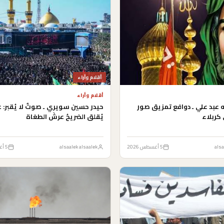
أقلام وأراء
أقلام وأراء
ه عبد علي ـ دوافع تمزيق صور
حيدر حسين سويري ـ صوتٌ لا يُقبر: 
كربلاء
يُقلق الضريحُ عرشَ الطغاة
alsa
5 أغسطس 2026
alsaalek alsaalek
5 أغسطس 2026