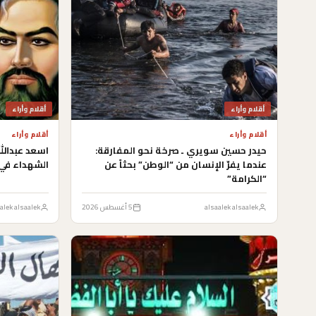
أقلام وأراء
أقلام وأراء
أقلام وأراء
أقلام وأراء
حيدر حسين سويري ـ صرخة نحو المفارقة:
اسعد عبدالل
عندما يفرّ الإنسان من “الوطن” بحثاً عن
الشهداء في 
“الكرامة”
alsaalek alsaalek
5 أغسطس 2026
alek alsaalek