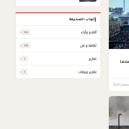
“الكرامة”
أبواب الصحيفة
أقلام وأراء
343
ثقافة و فن
328
تقارير
4
عندما
تقارير وبيانات
3