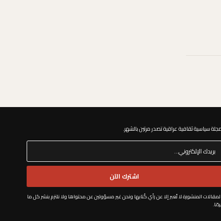
جلة سياسية ثقافية عراقية تصدر مرتين بالشهر. ​
اشترك الآن
لمقالات المنشورة لا تُعبر إلا عن رأي كُتابها ونحن غير مسؤولين عن محتواها ولا نلتزم بنشر كل ما
ردُنا.