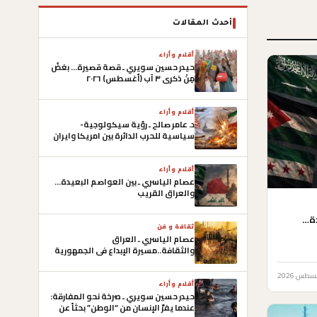
أحدث المقالات
أقلام وأراء
حيدر حسين سويري ـ قصة قصيرة… بغضُ
مِنْ ذكرى ٣ آب (أغسطس) ٢٠٢٦
أقلام وأراء
د. عامر صالح ـ رؤية سيكولوجية-
سياسية للحرب الدائرة بين امريكا وايران
وصعوبات التوصل الى أتفاق
أقلام وأراء
عصام الياسري ـ بين العواصم البعيدة…
والعراق القريب
دة…
ثقافة و فن
عصام الياسري ـ العراق
والثقافة..مسيرة الإبداع في الجمهورية
العراقية الأولى
أقلام وأراء
حيدر حسين سويري ـ صرخة نحو المفارقة:
عندما يفرّ الإنسان من “الوطن” بحثاً عن