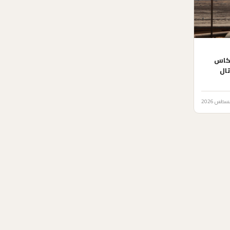
عكاس
تال