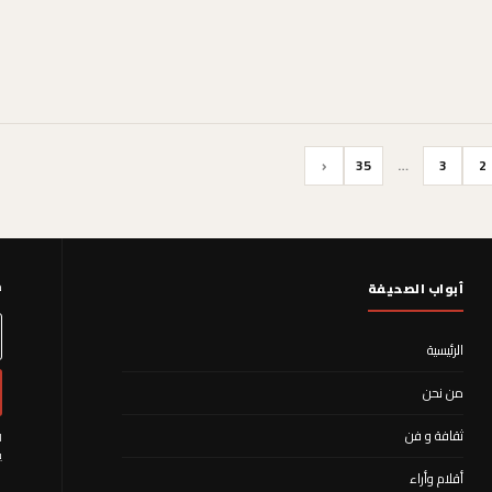
‹
35
…
3
2
م
أبواب الصحيفة
الرئيسية
من نحن
ثقافة و فن
ا
ي
أقلام وأراء