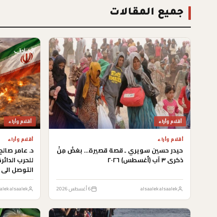
جميع المقالات
أقلام وأراء
أقلام وأراء
أقلام وأراء
أقلام وأراء
حيدر حسين سويري ـ قصة قصيرة… بغضُ مِنْ
د. عامر صال
ذكرى ٣ آب (أغسطس) ٢٠٢٦
للحرب الدائر
التوصل الى 
alsaalek alsaalek
6 أغسطس 2026
alek alsaalek