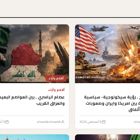
أقلام وأراء
أقلام وأراء
ح ـ رؤية سيكولوجية- سياسية
عصام الياسري ـ بين العواصم البعي
ة بين امريكا وايران وصعوبات
والعراق القريب
أتفاق
alsa
6 أغسطس 2026
alsaalek alsaalek
5 أغسطس 2026