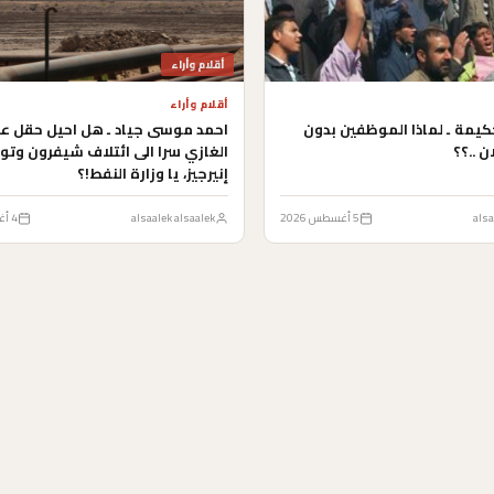
أقلام وأراء
أقلام وأراء
يمة ـ لماذا الموظفين بدون
احمد موسى جياد ـ هل احيل حقل 
ن ..؟؟
الغازي سرا الى ائتلاف شيفرون وتو
إنيرجيز، يا وزارة النفط!؟
alsa
5 أغسطس 2026
alsaalek alsaalek
4 أغسطس 2026