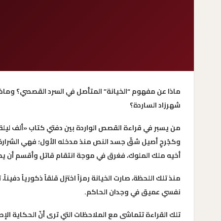
ماذا عن مفهوم “الخيانة” المتأصل في السرد القصصي؟ وماذا
شهرزاد الساردة؟
من يسبر في قراءة القصص الواردة بين دفتي كتاب «ألف ليلة 
وكجُرحٍ أصيل شقّ جسد النص منذ مدخله الأول؛ فهي الشرارة 
أخيه ملك الملوك، فغرق في موجة انتقام قاتل وأقسم أن يطفئ
منذ تلك اللحظة، صارت الخيانة رمزاً اختزل قلقاً ذكورياً دفي
نفسي عميق في وجدان الحاكم.
تلك القراءة تتماشى مع الملاحظات التي ترى أنّ الحكاية الإطا