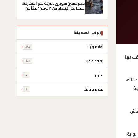
حيدر حسين سويري ـ صرخة نحو المفارقة:
عندما يفرّ الإنسان من “الوطن” بحثاً عن
“الكرامة”
أبواب الصحيفة
أقلام وأراء
343
قت بها
ثقافة و فن
328
تقارير
4
هناك،
ةُ
تقارير وبيانات
3
عاش
وابةٍ