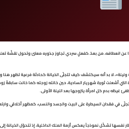
 عن انعطافه، من بعدُ، كفعلٍ سردي تجاوز جذوره معنىً وتحول لقشّة تعل
وليلة»، لا بد أنه سيكتشف كيف تتجلّى الخيانة كحادثة فرعية تظهر هنا و
التي أشعلت ثورة شهريار السادية، حين خانته زوجته كما خانت سابقةٌ زوج
 غيظه بدم كل امرأة يتزوجها بعد الليلة الأولى.
ناً، تجلّى في فقدان السيطرة على البيت والجسد والنسب، كمظهر أخلاقي وارت
ر نفسها تشكّل نموذجاً يعكس أزمة الملك الداخلية، إذ تتحوّل الخيانة إلى ب