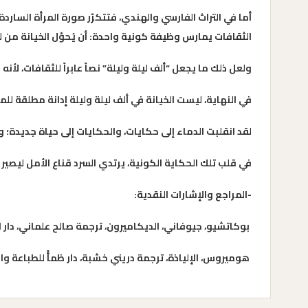
أما في التراث الفارسي والهندي، فتتكرّر صورة المرأة الساردة
الثقافات يمارس وظيفة كونية واحدة: أن يُحوِّل الخيانة من 
ولعل ذلك ما يجعل “ألف ليلة وليلة” نصاً عابراً للثقافات، لأن
في النهاية، ليست الخيانة في ألف ليلة وليلة إدانة مطلقة لل
لقد انقلبت الدماء إلى حكايات، والحكايات إلى حياة جديدة؛ وص
في قلب تلك الحكاية الكونية، يرتدي السرد قناع الأمل ليصير ط
-المراجع والإشارات النقدية:
بوكاتشيو، جيوفاني، الديكاميرون، ترجمة صالح علماني، دار المدى
هوميروس، الإلياذة، ترجمة دريني خشبة، دار ظمأً للطباعة والنشر، 