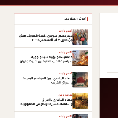
أحدث المقالات
أقلام وأراء
حيدر حسين سويري ـ قصة قصيرة… بغضُ
مِنْ ذكرى ٣ آب (أغسطس) ٢٠٢٦
أقلام وأراء
د. عامر صالح ـ رؤية سيكولوجية-
سياسية للحرب الدائرة بين امريكا وايران
وصعوبات التوصل الى أتفاق
أقلام وأراء
عصام الياسري ـ بين العواصم البعيدة…
والعراق القريب
ثقافة و فن
عصام الياسري ـ العراق
والثقافة..مسيرة الإبداع في الجمهورية
العراقية الأولى
أقلام وأراء