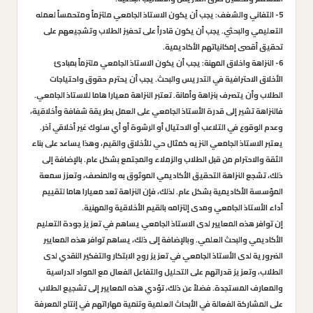
5- التفاني والشغف: يجب أن يكون الاستاذ الجامعي ملتزماً ومتحمساً لعمله
التعليمي والبحثي. يجب أن يكون قادراً على تحفيز الطلاب وتشجيعهم على
تحقيق أقصى إمكانياتهم الأكاديمية.
6- النزاهة واخلاق المهنة: يجب أن يكون الاستاذ الجامعي ملتزماً بمبادئ
الأخلاق الاحترافية في التدريس والبحث. يجب أن يحترم حقوق واحتياجات
الطلاب وأن يتصرف بنزاهة وأمانة. تعتبر النزاهة معيارا هاما للاستاذ الجامعي.
فالنزاهة تشير إلى قدرة الأستاذ الجامعي على العمل بطريقة شفافة وأخلاقية،
وعدم الوقوع في التلاعب أو الاحتيال أو الرشوة أو أي سلوك غير أخلاقي آخر.
يعتبر الاستاذ الجامعي النزيه كمثال حي للأخلاق والقيم، وهذا يساعد على بناء
الثقة والاحترام من قبل الطلاب والزملاء والمجتمع بشكل عام. بالإضافة إلى
ذلك، تشجع النزاهة التحقيق الأكاديمي الموثوق به والمنصف، وتعزز سمعة
المؤسسة الأكاديمية بشكل عام. لذلك، فإن النزاهة تعد معيارا هاما لتقييم
أداء الأستاذ الجامعي ومدى إلتزامه بالقيم الأخلاقية والمهنية.
إن توافر هذه المعايير لدى الاستاذ الجامعي يساهم في تعزيز جودة التعليم
الأكاديمي والبحث العلمي. وبالإضافة إلى ذلك، يساهم توافر هذه المعايير
الضرورية لدى الأستاذ الجامعي في تعزيز روح الابتكار والتفكير النقدي لدى
الطلاب، وتعزيز قدراتهم على التحليل والتفاعل الفعال مع المواد الدراسية
والمعارف المستجدة. فضلاً عن ذلك، تؤدي هذه المعايير إلى تشجيع الطلاب
على المشاركة الفعالة في الأبحاث العلمية وتنمية مهاراتهم في إنتاج المعرفة