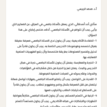
أ.د. محمد الربيعي
سألني أحد أصدقائي، الذي يعمل كأستاذ جامعي في العراق، عن المعايير التي
برأيي يجب أن تتوافر في الأستاذ الجامعي. أدناه، ملخص إجابتي على هذا
السؤال:
1- الكفاءة الأكاديمية: يجب أن يكون لدى الاستاذ الجامعي معرفة عميقة
بمجال تخصصه وموضوعات التدريس الخاصة به. يجب أن يكون قادراً على
تحليل وتفسير المعلومات بطريقة متخصصة وأن يتبع المنهجيات العلمية
المعترف بها.
2- الخبرة والممارسة: يفضل أن يكون للأستاذ الجامعي خبرة في مجال
التدريس والبحث. يمكن تعزيز الخبرة من خلال مشاركته في المؤتمرات
والندوات ونشر بحوثه في المجلات العلمية المرموقة.
3- القدرة على التواصل: يجب أن يتمتع الاستاذ الجامعي بمهارات تواصل فعالة
ليتمكن من نقل المعرفة بشكل واضح ومفهوم للطلاب. يجب أن يكون قادراً
على الاستماع لاحتياجات الطلاب والتجاوب معها.
4- الرغبة في التعلم المستمر: يجب أن يكون الاستاذ الجامعي ملتزماً بمواكبة
التطورات والابتكارات في مجاله الأكاديمي. يجب أن يكون مستعداً للتعلم
المستمر وتحسين طرق التدريس والأساليب البحثية.