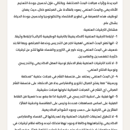
الجديدة وإثراء مجالات البحث المختلفة. وبالتالي، فإن تحسين جودة التعليم
الأكاديمي والبحث العلمي يعود بالفائدة على المجتمع ككل، حيث يمكن
توظيف هذه المعرفة في تطوير الاقتصاد والتكنولوجيا وتحسين جودة الحياة
بشكل عام.
مشاكل الترقيات العلمية:
1- ارتباط الترقية العلمية (الاكاديمية) بالترقية الوظيفية (الراتب) ارتباطا وثيقا.
2- انها تمنح البحث العلمي اهمية اكبر من التدريس وخدمة المجتمع، وبما اننا بلد
ضعيف في البحث العلمي وبلد كبير في التزوير والفساد فانها تنتج عن ترقيات
كثيرة للمفسدين والفاسدين.
3- لا تاخذ الترقيات العلمية بنظر الاعتبار نوعية العمل الاكاديمي والتدريسي
ونوعية الانتاج العلمي.
4- ان البحث العلمي يعتمد على فلسفة النشر في مجلات علمية “محكمة
ورصينة” مما يفتح المجال للتزوير والافتراس بدلا من الاعتماد على فلسفة النشر
المجاني اي النشر في المجلات المجانية لكونها مجلات حقيقية.
5- انها مبنية على احقية التدريسي في الترقية اذا ما جمع عددا معينا من النقاط
المبنية على اساس مساهمات محددة وليس على المنافسة واحقية الفائز/
الفائزين في الترقية على حسب وجود الشواغر الاكاديمية.
6- لا تتطرق تعليمات الترقيات العلمية ولا تعديلاتها الى الفساد والافتراس
الاكاديمي وتتجاهلهما وكانما لا وجود لهما فلذلك تجده وكانه نظام ترقيات في
دولة وجامعات لا ينخرها الفساد ولم يضع اية قواعد للنزاهة كمثل وضع شرط