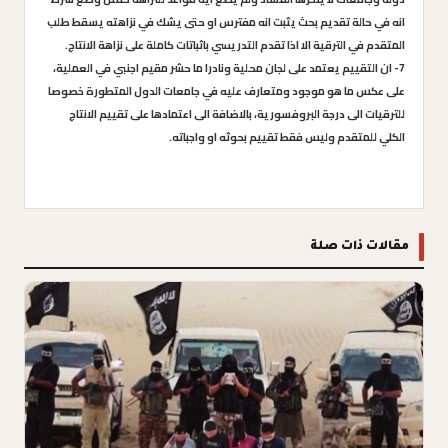
انه في حالة تقديم بحث يثبت انه مفترس او حتى يشك في نزاهته يسقط طلب
المتقدم في الترقية الا اذا تقدم التدريسي باثباتات كاملة على نزاهة الانتاج.
7- ان التقييم يعتمد على لجان محلية ونادرا ما حشر مقيم اجنبي في العملية،
على عكس ما هو موجود ومتعارف عليه في جامعات الدول المتطورة خصوصا
للترقيات الى درجة البروفسورية، بالاضافة الى اعتمادها على تقييم الانتاج
الكلي للمتقدم وليس فقط تقييم بحوثه او واجباته.
مقالات ذات صلة