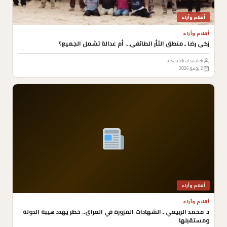
أقلام وأراء
أقلام وأراء
زكي رضا ـ منطق الثأر الطائفي… أم عدالة تشمل الجميع؟
alsaalek alsaalek
2 يوليو 2026
أقلام وأراء
أقلام وأراء
د. محمد الربيعي ـ الشهادات المزورة في العراق.. خطر يهدد هيبة الدولة
ومستقبلها