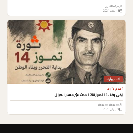
هيئة التحرير
18 يونيو 2024
أقلام وأراء
أقلام وأراء
زكي رضا ـ 14 تموز 1958 حدث غيّر مسار العراق
alsaalek alsaalek
19 يوليو 2026