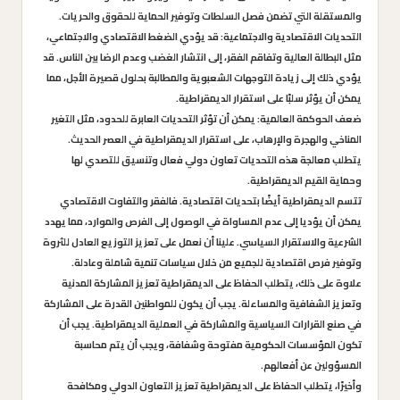
والمستقلة التي تضمن فصل السلطات وتوفير الحماية للحقوق والحريات.
التحديات الاقتصادية والاجتماعية: قد يؤدي الضغط الاقتصادي والاجتماعي،
مثل البطالة العالية وتفاقم الفقر، إلى انتشار الغضب وعدم الرضا بين الناس. قد
يؤدي ذلك إلى زيادة التوجهات الشعبوية والمطالبة بحلول قصيرة الأجل، مما
يمكن أن يؤثر سلبًا على استقرار الديمقراطية.
ضعف الحوكمة العالمية: يمكن أن تؤثر التحديات العابرة للحدود، مثل التغير
المناخي والهجرة والإرهاب، على استقرار الديمقراطية في العصر الحديث.
يتطلب معالجة هذه التحديات تعاون دولي فعال وتنسيق للتصدي لها
وحماية القيم الديمقراطية.
تتسم الديمقراطية أيضًا بتحديات اقتصادية. فالفقر والتفاوت الاقتصادي
يمكن أن يؤديا إلى عدم المساواة في الوصول إلى الفرص والموارد، مما يهدد
الشرعية والاستقرار السياسي. علينا أن نعمل على تعزيز التوزيع العادل للثروة
وتوفير فرص اقتصادية للجميع من خلال سياسات تنمية شاملة وعادلة.
علاوة على ذلك، يتطلب الحفاظ على الديمقراطية تعزيز المشاركة المدنية
وتعزيز الشفافية والمساءلة. يجب أن يكون للمواطنين القدرة على المشاركة
في صنع القرارات السياسية والمشاركة في العملية الديمقراطية. يجب أن
تكون المؤسسات الحكومية مفتوحة وشفافة، ويجب أن يتم محاسبة
المسؤولين عن أفعالهم.
وأخيرًا، يتطلب الحفاظ على الديمقراطية تعزيز التعاون الدولي ومكافحة