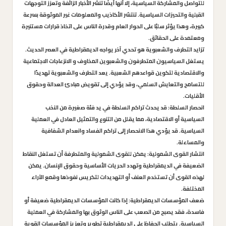
للتواصل والمشاركة السياسية، إلا أنها أيضًا تنشر الأخبار الزائفة وتعزز التوجهات
القبلية والتحيزات السياسية. تنتشر الأكاذيب والمعلومات غير الموثوقة بسرعة
كبيرة، وهذا يؤثر سلبًا على الحوار العام وقدرة الناس على اتخاذ قرارات مستنيرة
ومعتمدة على الحقائق.
تزايد التطرف والشعبوية هو تحدي آخر يواجه الديمقراطية في العصر الحديث.
يستغل السياسيون المتطرفون والشعبوين المخاوف و الانزعاجات الاجتماعية
والاقتصادية لتكوين قواعدهم الشعبية. يعد التطرف والشعبوية تهديدًا
للتسامح والتعايش السلمي، وقد يؤدي إلى تقويض مبادئ العدالة وحقوق
الأقليات.
انحصار السلطة: قد يحدث تراكم السلطة في يد فئة صغيرة من النخب
السياسية أو الاقتصادية، مما يقلل من التنوع والتمثيل العادل في العملية
السياسية. قد يؤدي هذا الانحصار إلى تراكم الفساد وانعدام الشفافية
والمساءلة.
انتشار القوى الشمولية: يمكن للقوى الشمولية والمتطرفة أن تستغل النقاط
الضعيفة في الديمقراطية وتهدد الحريات الأساسية وحقوق الإنسان. يمكن
لهذه القوى أن تستخدم العنف أو التهديدات لتكريس نفوذها وقمع الآراء
المختلفة.
ضعف المؤسسات الديمقراطية: إذا كانت المؤسسات الديمقراطية ضعيفة أو
فاسدة، فقد يصبح من الصعب على الناس الوثوق بها والمشاركة في العملية
السياسية. يتطلب الحفاظ على الديمقراطية تطوير وتعزيز المؤسسات القوية