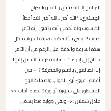
البرنامج إلا التصفيق والقفز والصراخ
الهستيري: * الله أكبر .. الله أكبر. لقد أخطأ
الحاسوب ولم تُخطئ أنت يا فتى. إنّه لأمر
عجيب !! وحين سأله: كيف تعرف الجواب بمثل
هذه السرعة والدقة, على الرغم من أن الأمر
يحتاج إلى إجراءات حسابية طويلة لا يصل إليها
إلا الضالعون بالعلم والمعرفة ؟! – حين
أغمض عينيّ أرى الجواب واضحاً كاللوح
المسطور على سبورة, أو ورقة بيضاء. أجاب <<
عادل شعلان >>. وبقي جوابه هذا يشغل