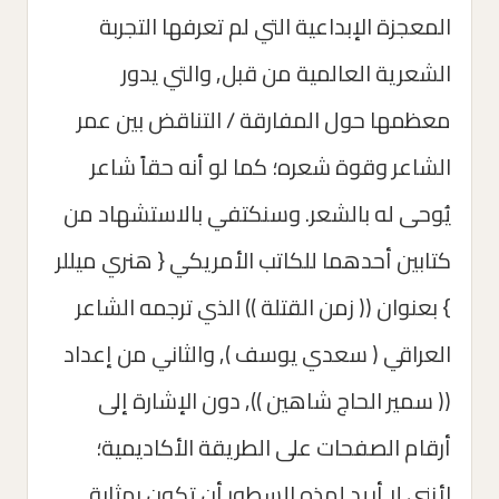
المعجزة الإبداعية التي لم تعرفها التجربة
الشعرية العالمية من قبل, والتي يدور
معظمها حول المفارقة / التناقض بين عمر
الشاعر وقوة شعره؛ كما لو أنه حقاً شاعر
يُوحى له بالشعر. وسنكتفي بالاستشهاد من
كتابين أحدهما للكاتب الأمريكي { هنري ميللر
} بعنوان (( زمن القتلة )) الذي ترجمه الشاعر
العراقي ( سعدي يوسف ), والثاني من إعداد
(( سمير الحاج شاهين )), دون الإشارة إلى
أرقام الصفحات على الطريقة الأكاديمية؛
لأنني لا أريد لهذه السطور أن تكون بمثابة