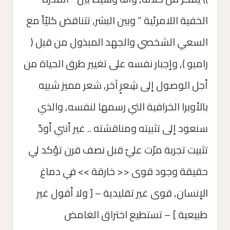
الخفية اللامرئية ” وبين البشر, تتناقض كليّاً مع
السعي الشخصي والجهد المبذول من قبل (
رامبو ), وإجبار نفسه على تغيير طرق الحياة من
أجل الوصول إلى شِعرٍ آخر, شعر مميز شبيه
بالأوبرا الخرافية التي رسمها لنفسه, والذي
سنعود إلى تثبيته ومناقشته .. غير أنني أودّ
تثبيت تجربة مرّت عليّ قبل نصف قرن تؤكد لي
حقيقة وجود قوى << خارقة >> في دماغ
الإنسان, قوى غير تقليدية – [ ولا أقول غير
طبيعية ] – تستطيع اختراق الغامض