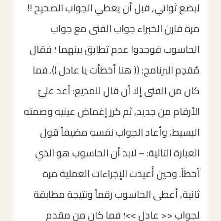
لبضع ثواني, قبل أن يعطي الجواب الصحيح !!
مرة قارن الخبراء جواب الفتى مع جواب
الحاسوب فوجدوا عدم تطابق بينهما ؛ فقال
مُقدِم البرنامج: (( هنا أخطأت يا عادل )). فما
كان من الفتى إلا أن قال للمذيع: أعد عليّ
الأرقام من جديد, ثم كرر إغماض عينيه وصمته
البسيط, وأعاد الجواب نفسه مضيفاً قول
العبارة التالية: – لابد أن الحاسوب هو الذي
أخطأ. وحين أُعيدت الإجراءات العملية مرة
ثانية, أعطى الحاسوب رقماً ونتيجة مطابقة
لجواب << عادل >>؛ فما كان من مقدم