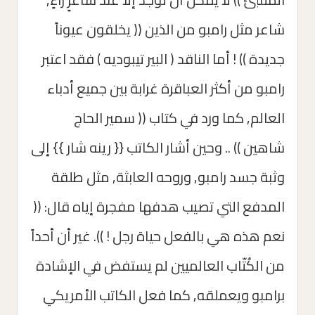
شاعر مثل رامبو من الذين (( يخلقون عيوناً
جديدة )) ! أما الناقد ( البير تيبوديه ) فقد اعتبر
رامبو من أكثر العباقرة غرابة بين جميع أدباء
العالم, كما ورد في كتاب (( سمير الحاج
شاهين )) .. وحين أشار الكاتب {{ رينه شار }} إلى
وثبة جسد رامبو, وروحه العابثة, مثل طلقة
المدفع التي تصيب هدفها مفجرة إياه قال: ((
نعم هذه هي بالفعل حياة رجل ! )). غير أن أحداً
من الكُتّاب العالميين لم يستفض في الإشادة
برامبو ويعملقه, كما فعل الكاتب الأمريكي