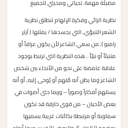
مضيئة مهمة. تحياتي ومحبتي للجميع
نظرية الرائي وفكرة الإلهام تنطلق نظرية
الشعر التنبؤي, التي يجسدها / يمثلها ( آرثر
رامبو ), من سعي الشاعر لأن يكون عرافاً أو
متنبئاً أو نبيّاً .. هذه النظرية التي ترتبط بوجود
علاقة غامضة على نحو من الأنحاء بين شخص
الشاعر وما يظن أنه مُلهم أو يُوحى إليه, أو أنه
يستلهم أفكاراً وصوراً – وربما حتى أصوات في
بعض الأحيان – من قوى خارقة قد تكون
سماوية أو مرتبطة بكائنات غريبة يسميها
بعضهم (( الجان )), والبعض الآخر يسميها أرواح