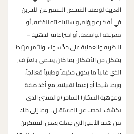
العربية لوصف الشخص المتميز عن الآخرين
في أفكاره ورؤاه, واستنباطاته الذكية, أو
معرفته الواسعة, أو اختراعاته الذهنية –
النظرية والعملية على حدٍّ سواء. والأمر مرتبط
بشكل من الأشكال بما كان يسمى بالعرّاف,
الذي غالباً ما يكون حكيماً وطبيباً مُعالجاً,
وربما شيخاً أو زعيماً لقبيلته, مع أخذ صفة
وموهبة السحّار ( الساحر ) والمتنبئ الذي
يكشف الحجب عن المستقبل .. وما إلى ذلك
من هذه الأمور التي جعلت بعض المفكرين