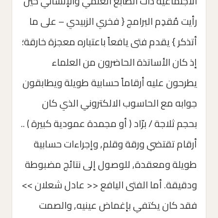
الاجتماعية ذات الطابع العلمي والإنساني حين
رأيت مُقدِم البرامج { فخري الزبيدي – على ما
أتذكر } يقدم فتى يافعاً باعتباره معجزة خارقة؛
إذ كان الأساتذة الحاضرون من العلماء
يطرحون عليه أرقاماً حسابية طويلة ويطابقون
جوابه مع الحاسوب الالكتروني الذي كان
بحجم ثلاجة / برّاد ( أو مجمدة عمودية كبيرة ) ..
أرقام تقتضي ورقة وقلم, وإجراءات حسابية
طويلة ومعقدة, للوصول إلى نتائج مضبوطة
ودقيقة. أما الفتى اليافع << عادل شعلان >>
فقد كان يكتفي بإغماض عينيه, والصمت