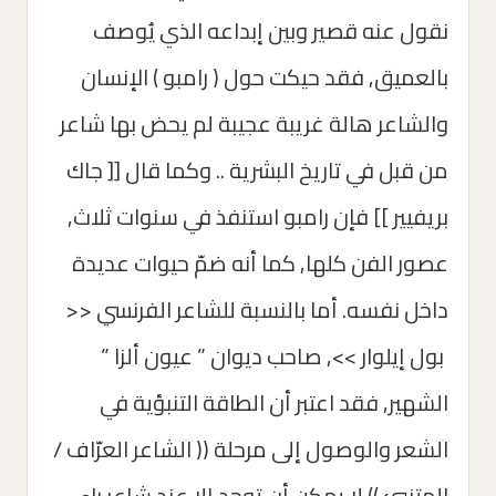
نقول عنه قصير وبين إبداعه الذي يُوصف
بالعميق, فقد حيكت حول ( رامبو ) الإنسان
والشاعر هالة غريبة عجيبة لم يحض بها شاعر
من قبل في تاريخ البشرية .. وكما قال [[ جاك
بريفيير ]] فإن رامبو استنفذ في سنوات ثلاث,
عصور الفن كلها, كما أنه ضمّ حيوات عديدة
داخل نفسه. أما بالنسبة للشاعر الفرنسي <<
بول إيلوار >>, صاحب ديوان ” عيون ألزا ”
الشهير, فقد اعتبر أن الطاقة التنبؤية في
الشعر والوصول إلى مرحلة (( الشاعر العرّاف /
المتنبئ )) لا يمكن أن توجد إلا عند شاعرٍ راءٍ,