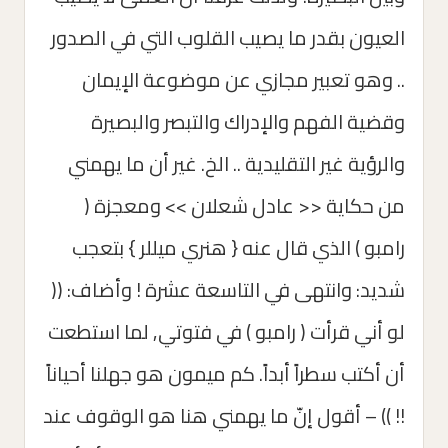
العيون بقدر ما يصيب القلوب التي في الصدور
.. وهو تعبير مجازي عن موضوعة الإيمان
وقضية الفهم والإدراك والتبصر والبصيرة
والرؤية غير التقليدية .. الخ. غير أن ما يهمني
من حكاية << عادل شعلان >> ومعجزة (
رامبو ) الذي قال عنه { هنري ميللر } بتعجب
شديد: وانتهى في التاسعة عشرة ! وأضاف: ((
لو أني قرأت ( رامبو ) في فتوتي, لما استطعت
أن أكتب سطراً أبداً. كم ميمون هو جهلنا أحياناً
!! )) – أقول إنّ ما يهمني هنا هو الوقوف عند