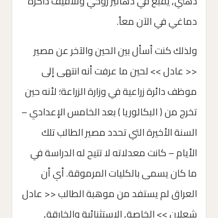
ذهني, يقبع في دهاليز روحي وتلافيف ذاكرة
دماغي في الآن معاً.
ولذلك كنت أسأل بين الحين والآخر عن مصير
<< عادل >> لحين ما عرفت أنه انتهى إلى
موظف دائرة زراعية في وزارة الزراعة؛ لأنه حين
تخرج من ( البكالوريا ) بعد الخامس الإعدادي –
السنة الأخيرة التي تحدد مصير الطالب تلك
الأيام – كانت معدلاته لا تتيح له الدراسة في
ما كان يسمى بالكليات المرموقة. أي أن
العراق لم يستفد من موهبة الطالب << عادل
شعلان >> الخاصة, الاستثنائية والخارقة,