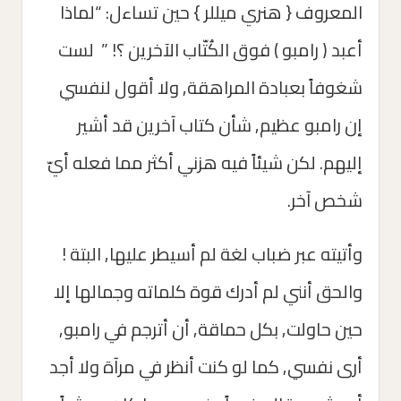
المعروف { هنري ميللر } حين تساءل: “لماذا
أعبد ( رامبو ) فوق الكُتّاب الآخرين ؟! ” لست
شغوفاً بعبادة المراهقة, ولا أقول لنفسي
إن رامبو عظيم, شأن كتاب آخرين قد أشير
إليهم. لكن شيئاً فيه هزني أكثر مما فعله أيّ
شخص آخر.
وأتيته عبر ضباب لغة لم أسيطر عليها, البتة !
والحق أنني لم أدرك قوة كلماته وجمالها إلا
حين حاولت, بكل حماقة, أن أترجم في رامبو,
أرى نفسي, كما لو كنت أنظر في مرآة ولا أجد