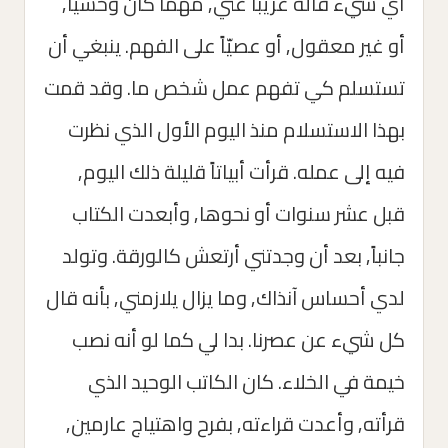
أي شيء قاله غريباً عني, مهما كان وحشياً,
أو غير معقول, أو عصيّاً على الفهم. ينبغي أن
تستسلم كي تفهم عمل شخص ما. وقد قمت
بهذا الاستسلام منذ اليوم الأول الذي نظرت
فيه إلى عمله. قرأت أبياتاً قليلة ذلك اليوم,
قبل عشر سنوات أو نحوها, وأبعدت الكتاب
جانباً, بعد أن وجدتني أرتعش كالورقة. وتولد
لدي أحساس آنذاك, وما يزال يلازمني, بأنه قال
كل شيء عن عصرنا. بدا لي كما لو أنه نصب
خيمة في الخلاء. كان الكاتب الوحيد الذي
قرأته, وأعدت قراءته, بفرح واهتياج عارمين,