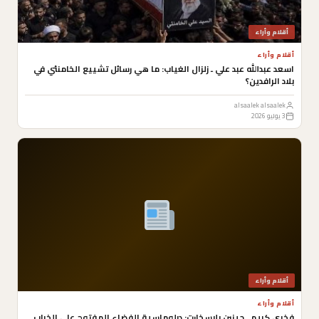
أقلام وأراء
أقلام وأراء
اسعد عبدالله عبد علي ـ زلزال الغياب: ما هي رسائل تشييع الخامنئي في
بلاد الرافدين؟
alsaalek alsaalek
3 يوليو 2026
أقلام وأراء
أقلام وأراء
فخري كريم ـ جينين بلاسخارت: دبلوماسية الفضاء المفتوح على الخراب