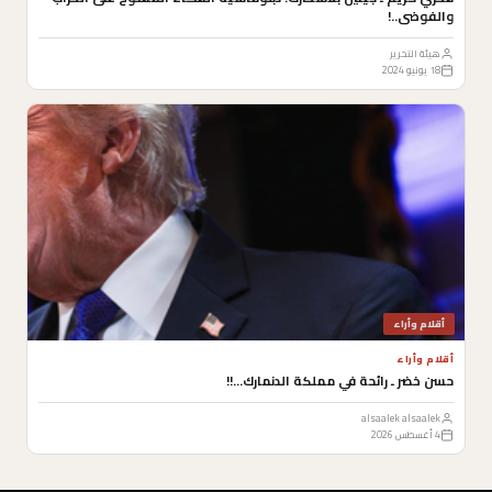
والفوضى..!
هيئة التحرير
18 يونيو 2024
أقلام وأراء
أقلام وأراء
حسن خضر ـ رائحة في مملكة الدنمارك…!!
alsaalek alsaalek
4 أغسطس 2026