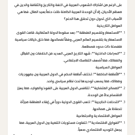
على الرغم من اشتراك الشعوب العربية في اللغة والتاريخ والثقافة والدين في
معظم الأحيان، إلا أن الوحدة العربية الكاملة ظلت حلماً بعيد المنال. فما هي
الأسباب التي تحول دون تحقق هذا الحلم؟
العوامل التاريخية
**الاستعمار وتقسيم المنطقة**: بعد سقوط الدولة العثمانية، قامت القوى
الاستعمارية بتقسيم العالم العربي وفقاً لمصالحها، مما خلق كيانات سياسية
منفصلة ذات حدود مصطنعة.
**الصراعات الداخلية**: شهد التاريخ العربي العديد من الخلافات بين القبائل
والممالك، مما أضعف التماسك الاجتماعي.
العوامل السياسية
**الأنظمة الحاكمة**: تختلف أنظمة الحكم في الدول العربية بين جمهوريات
وممالك، مما يصعب توحيدها تحت نظام سياسي واحد.
**المصالح المتضاربة**: تتنافس الدول العربية على النفوذ والموارد، مما يعزز
الانقسام بدلاً من الوحدة.
**التدخلات الخارجية**: تلعب القوى الدولية دوراً في إبقاء المنطقة مجزأة
للحفاظ على مصالحها.
العوامل الاقتصادية والاجتماعية
**الفوارق الاقتصادية**: تتفاوت مستويات التنمية بين الدول العربية، مما
يجعل التوحيد الاقتصادي صعباً.