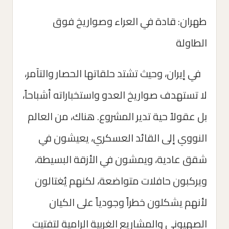
طهران: قادة في العراء وصواريخ فوق
الطاولة
في إيران، وحيث تشتد حلقاتها الحصار والتآمر،
لا تستهدف صواريخ العدو واستخباراته أشباحاً،
بل عقولاً حية تدير المشروع. هناك، من العالم
النووي إلى القائد العسكري، يعيشون في
شقق عادية، ويمشون في الأزقة البسيطة،
ويركبون حافلات متواضعة، لكنهم يُغتالون
لأنهم يشكلون خطراً وجودياً على الكيان
الصهيوني والمشاريع الغربية الرامية لتفتيت