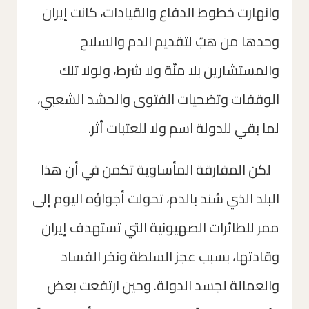
وانهارت خطوط الدفاع والقيادات، كانت إيران
وحدها من هبّ لتقديم الدم والسلاح
والمستشارين بلا منّة ولا شرط، ولولا تلك
الوقفات وتضحيات الفتوى والحشد الشعبي،
لما بقي للدولة اسم ولا للعتبات أثر.
لكن المفارقة المأساوية تكمن في أن هذا
البلد الذي سُند بالدم، تحولت أجواؤه اليوم إلى
ممر للطائرات الصهيونية التي تستهدف إيران
وقادتها، بسبب عجز السلطة ونخر الفساد
والعمالة لجسد الدولة. وحين ارتفعت بعض