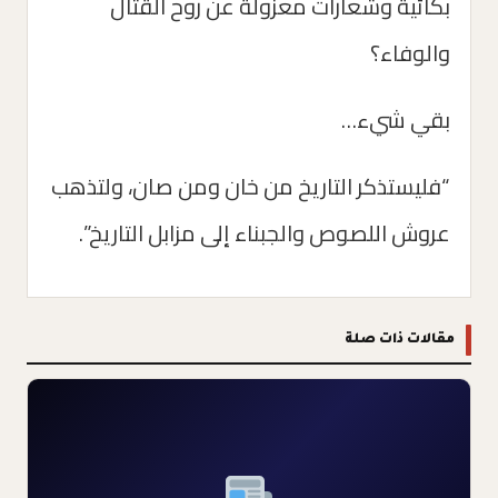
بكائية وشعارات معزولة عن روح القتال
والوفاء؟
بقي شيء…
“فليستذكر التاريخ من خان ومن صان، ولتذهب
عروش اللصوص والجبناء إلى مزابل التاريخ”.
مقالات ذات صلة