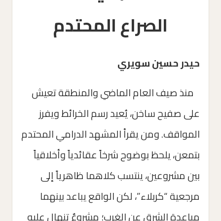
الصراع المحتدم
حيدر حسين سويري
منذ صيف العام الماضي والمنطقة تعيش
على صفيح ساخن، يُعيد رسم الخرائط ويفرز
المواقف. ومن يقرأ المشهد الدرامي المحتدم
بتمعن، يلحظ بوضوح شرخاً عقائدياً وأخلاقياً
بين مشروعين، ينتسب كلاهما ظاهرياً إلى
مرجعية “كربلاء”، لكن الواقع يباعد بينهما
مباعدة الشرق عن الغرب؛ مشروعٌ تنهال عليه