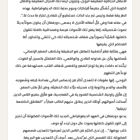
الأعمال الدراميَّة العميقة الرؤى، وليرُونَ أَيضاً تلك الأحزان العميقة والآمال
الكبيرة التي تُشكّل جميعاً مُرتكزات وجودٍ صلبة لتلك الديموقراطية. بهذه
الطريقة فقط، وليس عَبر جلد الذات، نستطيع أن نتفادى تكرار ما حدث لنا..”.
في عمله هذا وفي جُلّ أعماله الأخرى لا يسعى دورفمان أن يكون صوتاً بديلاً
لصوت شخصياته، إنما يمنح تلك الأصوات فرصة ومصداقية كاملة لتقول
كلمتها، مُشيّداً جسوراً بين ضفاف شخصياته تلك كي تلتقي وتتحاور. أما
المحاكم التي يقيمها
فهي بمثابة منابر أخلاقية تتعامل مع الحقيقة وتخاطب الضمير الإنساني،
قَصاصَها ينأى عن مدلوله المادي والواقعي، ذلك المتمثل بالسجن أو الموت،
ليتَّخذ له دلالات رمزية توخز الضمير وتلامس شغاف القلب، مستهدفة من ذلك
نوعاً من التطهير
الروحي. إنها عقوبات لا تتعدى أكثر من إحساس الجاني بفداحة جُرمه وشعوره
بالأسف والندم والتوبة إزاء ضحيته جرَّاء تلك الخطيئة، ومن ثمَّ طلب الصفح.
إن مأزق ﭙاولينا، الشخصية المحورية في المسرحية، هو مأزق جميع الناس الذين
أُسكتت أصواتهم، أولئك الذين يطلق عليهم الكاتب مجازاً بـ “المناطق الخاضعة
للرقابة”.
يدعو دورفمان في العهد الديموقراطي الجديد تلك الأصوات المكبوتة أن تخرج
إلى النور لتقول كلمتها بصوت عال دون تردد أو خوف.
كتب يومها: “… إن لدى الكثير من الناس الذين تعرضوا للتعذيب قصصهم
المكبوتة، تلك القصص التي لم ُتحكى بعد. أعرف أن التعذيب هو الجريمة