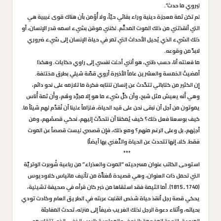
ليروي ما حدث”.
لم تكن ثمة معجزة دينية وراء بقائي حيّاً، ولا أُؤمن بأن هناك قوى غيبية هي
التي أنقذتني من ذلك الموت المحتَّم. لكنني موقن بشيء اسمه قدر الإنسان، أو
ذلك الشيء الذي يُحيل الأحداث التي تمر في حياة الإنسان إلى شيء ضروري
لابدَّ من وقوعه.
ما فعلته أنا، حسب ظني، هو أنني أحلت نفسي إلى راوي حكايات. وهكذا
أمضيتُ الخمسة والعشرين عاماً الأخيرة أروي قصَّة شيلي بطرق مختلفة.
إِن الكثير من كتاباتي تتحَّدث عن إنسان تنتابه فكرة ما تلازمه على نحو دائم،
وهي أَنه يعيش مثل شبح، وأن كلَّ شيء ما هو إلا مجرَّد وهْم، وأَن ثمة أُناس
يموتون من أجل أن نبقى نحن على قيد الحياة، فلزاماً علينا أن نُقدِّم لهم شيئاً ما.
كيف بوسعنا فعل ذلك؟ كيف يُمكننا أن نتحدَّث إليهم، نحكي قصصُهم، ومن
أجلِهم، بل وعلى الرغم منهم؟ ومع ذلك، فإِن قصصي ليست قصصاً عن الموت
فقط. كلا، إنها تتحدث عن الحياة والتَّغني بها أيضاً)
***
استوحى الكاتب عنوان مسرحيته “الموت والعذراء” من رباعية شُوبرت الوتريَّة
التي تحمل ذات العنوان، وهي قصيدة مُغناَّة من تأليف ماتياس كلاوديوس
(1740 ـ 1815). أما الثيمة فقد استقاها من خبر كان قرأه في صحيفة تشيلية،
يحكي قصة رجل أنقذ حياة شخص انقلبت عربته في الطريق العام وكادت تودي
بحياته، وأثناء دعوة الرجل لذلك الغريب ضيفاً إلى منزله، تحدث المفاجئة