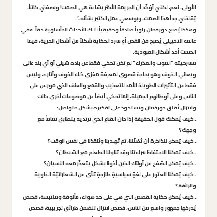
الأولى، نعم، لكنني أؤكّد أن الجريمة الأكثر بشاعة هي الصمت! وبصفتي كاتباً،
يُقلقني جداً هذا الصمت، وبوسعي عمل الكثير بشأنه..”.
وهكذا يُصبح دورفمان راوياً صادقاً وحقيقياً لتلك الأحداث المأساوية حقاً. ففي
عالمه التخييلي يُصبح فن القص أو سرد الحكاية شكلاً من أشكال الحرية، فيما
الصمت أحد أشكال العبودية.
مسرحيته “
الموت والعذراء
” لم تكن تحكي فقط عن بلده شيلي أو أي بلد عانى
ويعاني الخوف وهو بحاجة قصوى لمعرفة مغزى ذلك الخوف وآثاره، وليس
فقط عن التأثيرات الطويلة الأمد للتعذيب والقمع والعنف الذي مورس على
الناس وعلى أوطانهم الجميلة، إنما تحكي أيضاً عن موضوعات أخرى كانت
ولاتزال تُقلق دورفمان وتستحوذ على تفكيره بشكل متواصل:
ـ كيف يُمكنك قول الحقيقة إذا كان القناع الذي ترتديه يتطابق تماماً مع
وجهك؟
ـ كيف يُمكن للذاكرة أن تُضلّلنا، ثم تُهـدينا وتُنقذنا في نفس الوقت؟
ـ كيف يُمكننا الاحتفاظ ببراءتنا وقد تناولنا الطعام مع الشيطان؟
ـ كيف يُمكن الصَّفح عن أولئك الذين آذونا بشكل يتعذَّر معه النسيان؟
ـ كيف يُمكننا العثور على لغةٍ سياسيةٍ طازجةٍ تنأى عن الشعاراتيَّة الخاوية
والزائفة؟
ـ كيف يُمكن حكاية القصص التي هي على حد سواء، مألوفة وملتبسة، قصص
يُدركها جمهور واسع من الناس، قصص لاتزال تتضمن طرائق تجريبية، قصص