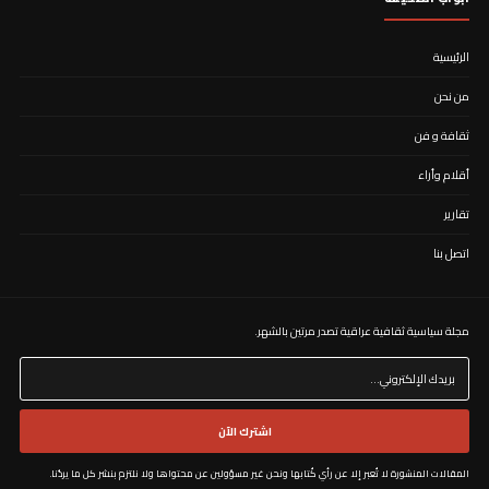
الرئيسية
من نحن
ثقافة و فن
أقلام وأراء
تقارير
اتصل بنا
مجلة سياسية ثقافية عراقية تصدر مرتين بالشهر. ​
اشترك الآن
المقالات المنشورة لا تُعبر إلا عن رأي كُتابها ونحن غير مسؤولين عن محتواها ولا نلتزم بنشر كل ما يردُنا.