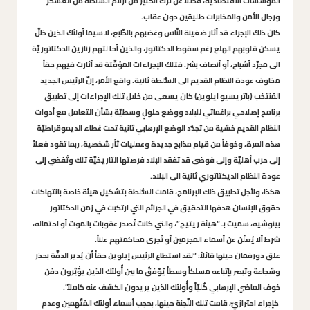
المؤسَّسات الاقتصادية، فضلاً عن ترك الكثير من أزلام السلطة من العسكر
ورجال الأمن والمخابرات طليقين دون عقاب.
كان ذلك الإجراء قد أثار ضغينة النَّاس وغضبهم بالطَّبع، لا سيما أولئك الذين ظلَّ
يسكن قلوبهم الهلع رغم سقوط الدكتاتور، والذين أحا لتهم زنازين الدكتاتوريَّة
الى مجرَّد أشباح، أو أنصاف بشر. فتلك الإجراءات المؤقَّتة قد أثارت فيهم حقاً
مخاوف عودة النظام القديم الى السُّلطة ثانية. واقع الأمر، إنّ الرئيس الجديد
المُنتخب (باتريسيو ايلوين) كان يسعى من خلال تلك الإجراءات إلى تطبيق
برنامج إصلاحي براغماتي للبلاد ووضع حلولٍ وسطيَّة بشأن التعامل مع أدوات
النظام القديم خشية من تجدُّد الوضع الإرهابي ثانية تحت غطاء الديموقراطيَّة
هذه المرة، وخوفاً من قيام مذابح جديدة وعمليات ثأر شخصية، ربما تقود فعلاً
إلى حرب أهليَّة وإلى فوضى قد تفقد البلاد فرصتها التاريخيَّة تلك وتُفضي إلى
عودة النظام الديكتاتوري ثانية الى البلاد.
هكذا، ولأجل تطبيق ذلك البرنامج، قامت السُّلطة بتشكيل هيئة خاصة بانتهاكات
حقوق الإنسان هدفها التحقيق في الجرائم التي ارتكبت في زمن الدكتاتور
بينوشيه، سميت بـ “هيئة ريتيج”، والتي كانت تُصدر عقوبات بالموت أو احتماله،
شرط ألا يُعلَن عن أسماء المجرمين أو تُجرى محاكمتهم علناً.
علق دورفمان حينها قائلاً: “لقد استطاع الرئيس إيلوين حقاً أن يُدير الدفَّة بحذر
وشجاعة وتبصر بإتباعه مسلكاً وسطاً يُوّفقُ ما بين أُولئك الذين يؤْثِرون دفن
خوف الماضي الإرهابي كُليّاً وأُولئك الذين يريدون الكشف عنه كاملاً”.
كإجراء احترازيّ، قامت تلك اللَّجنة حينها، بحجب أسماء أولئك المُتّهمين وعدم