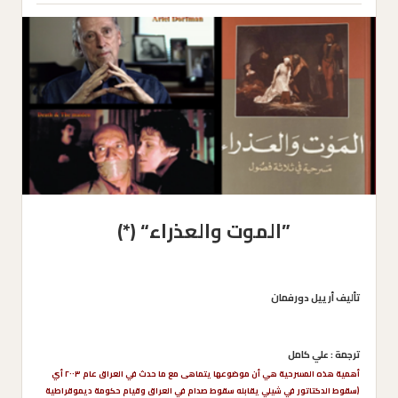
”الموت والعذراء“ (*)
تأليف أرييل دورفمان
ترجمة : علي كامل
أهمية هذه المسرحية هي أن موضوعها يتماهى مع ما حدث في العراق عام ٢٠٠٣ أي
(سقوط الدكتاتور في شيلي يقابله سقوط صدام في العراق وقيام حكومة ديموقراطية