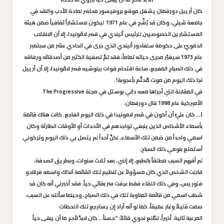
كان أرييل دورفمان يشغل موقع بروفيسور محاضر لمادة الأدب والنقد في
جامعة شيلي، وكان قد رُشّح في عام 1971 ليكون مستشاراً ثقافياً ضمن هيئة
المستشارين الخصوصيين للرئيس أليندي في قصر لامُونيدا، إلا أن الانقلاب
الدمويّ على حكومة سلفادور أليندي الذي جرى في الحادي عشر من سبتمبر
عام 1973 سيغيّر مجرى حياته تماماً، فقد تمَّ تصفية الكثير من أصدقائه ورفاقه
في ذلك الصباح المفجع، ساعة اقتحام قوات بينوشيه قصرَ لامُونيدا، إلا أن أرييل
نجا ذلك اليوم من موت مّحتَّم بأعجوبة! .
في المقابلة التي أجراها معه داني بوستل في مجلة The Progressive
الأميركية عام 1998 قال دورفمان:
(… كان عليَّ أن أكون في قصر لامونيدا في ذلك اليوم الفاجع. كانت هناك قائمة
بأسماء الأشخاص الذين ينبغي تواجدهم في الأحداث أو الأوقات الطارئة وكان
اسمي واحداً من ضمن تلك الأسماء، لكنَّ أحداً لم يتصل بي ذلك اليوم وتركوني
أستمتع بنومي ذلك الصباح.
لم أفهم السبب مطلقاً بالطبع، إلا إنني، بعد ثلاث سنوات، وبطريق الصدفة،
قابلت الشخص الذي كان مسؤولاً عن تنظيم تلك القائمة آنذاك واسمه فرناندو
فلوريس، وفي ذلك اللقاء فقط عرفت سر بقائي حياً. فقد أخبرني أنه كان قد
شطب اسمي من قائمة المناوبة تلك في ذلك الصباح، وحينما سألته عن السبب،
صمت قليلاً وغار عميقاً، كما لو أنه أراد إن يسترجع تلك اللحظات
المرعبة ثانية. أخيراً، تطّلع نحوي قائلاً: “حسناً… كان لابدَّ لأحدٍ ما أن يبقى حياً