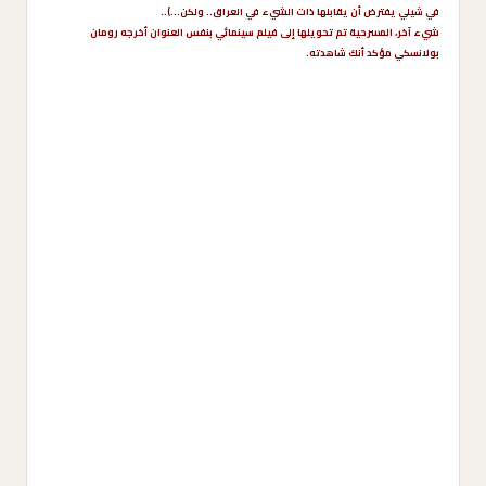
في شيلي يفترض أن يقابلها ذات الشيء في العراق.. ولكن…)..
شيء آخر، المسرحية تم تحويلها إلى فيلم سينمائي بنفس العنوان أخرجه رومان
بولانسكي مؤكد أنك شاهدته.