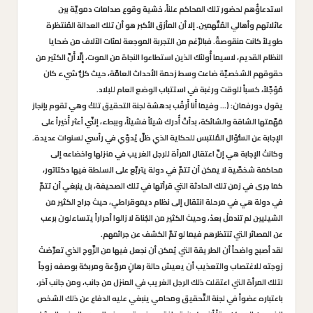
استدعاؤُهم لحضور تلك المحاكم علناً، خشية وقوع صدامات دمويَّة بين
عائلاتهم وأهالي المُتّهمين. إلا أن المأزق الأكبر هو أن تلك العدالة المُنتظرة
طويلاً كانت منقوصةً. فبالرَّغم من التجربة الموجعة لمئات الآلاف من ضحايا
النظام القديم، لاسيما أُولئك الذين استطاعوا النجاة من الموت، إِلَّا أَنَّ الكثير من
حقوقهم الشخصيَّة ضاعت وسط زحمة الأحداث العامَّة، حيث كلُّ شيء كان
مُؤجَّلاً، كسباً للوقت ورغبة في استتباب الوضع العام للبلاد.
يقول دورفمان: (… وفيما أَنا أَرقُب بدهشة لجنة التحقيق تلكْ وهي تقوم بإنجاز
مَهَّمتها الشاقة والشائكة، بدأتُ أُدرك شيئاً فشيئاً، وببطء، إننَّي أعثر أَخيراً على
الإجابة عن السُّؤال المُلتبس للحكاية الذي ظلَّ يُدوّي في رأسي لسنوات عديدة.
وكانتْ الإجابة هي إنَّ اعتقال المرأة للرجل الغريب في منزلها واخضاعه إلى
محاكمة شخصَّية لا يمكن أن تتمَّ في دولة يتربَّع على السلطة فيها دكتاتور،
كما جرى في زمن تلك الحادثة التي قرأتها في تلك الصحيفة، بل ينبغي أن تتمَّ
في دولة هي في مرحلة انتقال إلى نظام ديموقراطي، حيث جراح الكثير من
الشيليين لم تندملْ بعدْ، وحيث الكثير من الجُناة لا زالوا أحراراً يتساءلون برعب
عن المصائر التي تنتظرهم فيما لو تمَّ الكشف عن جرائمهم.
لقد أصبح واضحاً أن الطريقة التي يُمكن أن نجعل فيها من الزَّوج الذي تعرَّضتْ
زوجته للاغتصاب والتعذيب أن يعيش حالة رهانٍ مروّعة ومربكة بوصفه زوجاً
لتلك المرأة التي اعتقلت ذلك الرجل الغريب في المنزل من جانب، ومن جانب آخر،
باعتباره عضواً في لجنة التَّحقيق ومحامي ينبغي عليه الدفاع عن ذلك الشخص