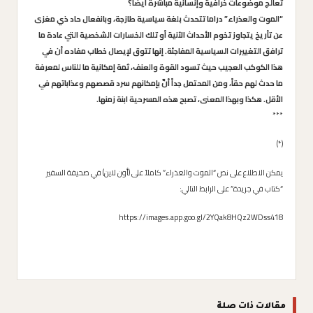
تعالج موضوعات خرافية وإنسانية مباشرة أيضاً؟
“
الموت والعذراء
” دراما تتحدث بلغة سياسية طازجة، وبانفعال حاد ذي مغزى
عن تأريخ يتجاوز تخوم الأحداث الآنية أو تلك الخسارات الشخصية التي عادة ما
ترافق التغييرات السياسية المفاجئة. إنها تتوق لإيصال خطاب مفاده أن في
هذا الكوكب العجيب حيث تسود القوة والعنف، ثمة إمكانية ما للناس لمعرفة
ما حدث لهم حقاً، ومن المحتمل جداً أنَّ بإمكانهم سرد قصصهم وعذاباتهم في
الأقل. هكذا وبهذا المعنى، تصبح هذه المسرحية ابنة زمنها.
***
(*)
يمكن الاطلاع على نص “الموت والعذراء” كاملاً على (أون لاين) في صحيفة السفير
“كتاب في جريدة” على الرابط التالي:
https://images.app.goo.gl/2YQak8HQz2WDss418
مقالات ذات صلة