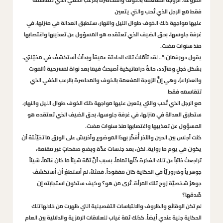
المروعة. الزوجة المفعمة بالخوف والمحاصرة بالرعب الخفي الذي تتقاسمه
فقط مع الرجل الذي تُحب والتي يتعين
عليها مواجهة ذلك الخوف طوال الليل والنهار، ستطبق العدالة في منزلها، في
غرفة جلوسها، بحق الضيف الذي تعتقده هو المسؤول عن تعذيبها واغتصابها
منذ سنوات مضت.
يقول دورفمان: “.. لقد تأمَّلتُ تلك الحادثة عميقاً وبدأتُ أستكشفُ في مخيّلتي،
بشكل خجلٍ ومترّدد، حالةٌ دراماتيكية أصبحتْ فيما بعد نواة لمسرحية (الموت
والعذراء)، وهي إنًّ الزوجة المفعمة بالخوف والمحاصرة بالرعب الخفي الذي
تتقاسمه فقط
مع الرجل الذي تُحب والتي يتعين عليها مواجهة ذلك الخوف طوال الليل والنهار،
ستطبق العدالة في منزلها، في غرفة جلوسها، بحق الضيف الذي تعتقده هو
المسؤول عن تعذيبها واغتصابها منذ سنوات مضت.
كنت أجلس بين الحين والآخر أُفكّر بهذا الموضوع وأخربش على الورق ما تخيَّلْتهُ أن
يكون في يوم ما رواية. لكن، بعد جلسات عدَّة وبضع صفحاتٍ غير مقنعة،
تراجعتُ خائباً عن تلك الفكرة كُلّها تماماً، بسبب أنَّ ثمَّة شيئاً ما كان غائماً، شيئاً
جوهرياً وضروريّاً في الحكاية كان مفقوداً. فمثلاً، لم أستطعْ أن أستكشفَ
جوهرُ شخصيَّة زوج تلك المرأة. تُرى من هو؟ وكيف ستكون استجابته إن
صّدقها؟
لم تكن الوقائع والظروف والالتباسات التفصيلية التي ظهرت من خلالها تلك
الحكاية جلية عندي أيضاً. كذلك ثمة غياب للعلاقات الرمزية والدلالية بين العام