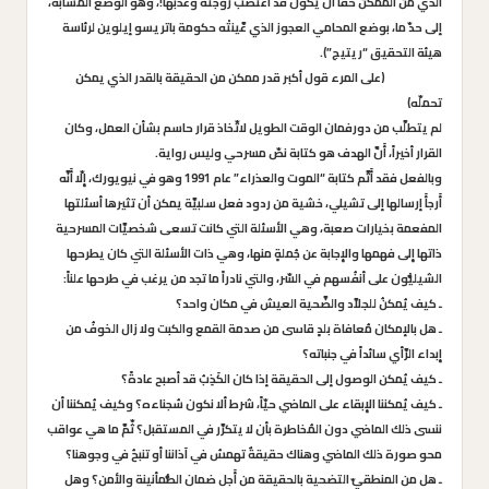
الذي من الممكن حقاً أن يكون قد اغتصب زوجته وعذبها!، وهو الوضع المشابه،
إلى حدّ ما، بوضع المحامي العجوز الذي عَّينتْه حكومة باتريسو إيلوين لرئاسة
هيئة التحقيق “ريتيج”).
(
على المرء قول أكبر قدر ممكن من الحقيقة بالقدر الذي يمكن
تحملّه
)
لم يتطلَّب من دورفمان الوقت الطويل لاتّخاذ قرار حاسم بشأن العمل، وكان
القرار أخيراً، أَنَّ الهدف هو كتابة نصّ مسرحي وليس رواية.
وبالفعل فقد أَتَّم كتابة “الموت والعذراء” عام 1991 وهو في نيويورك، إِلّا أَنَّه
أَرجأَ إرسالها إلى تشيلي، خشية من ردود فعل سلبيَّة يمكن أن تثيرها أسئلتها
المفعمة بخيارات صعبة، وهي الأسئلة التي كانت تسعى شخصيَّات المسرحية
ذاتها إِلى فهمها والإِجابة عن جُملةٍ منها، وهي ذات الأسئلة التي كان يطرحها
الشيليُّون على أنفُسهم في السّر، والتي نادراً ما تجد من يرغب في طرحها علناً:
ـ كيف يُمكنُ للجلاَّد والضَّحية العيش في مكان واحد؟
ـ هل بالإمكان مُعافاة بلدٍ قاسى من صدمة القمع والكبت ولا زال الخوفُ من
إِبداء الرَّأي سائداً في جنباته؟
ـ كيف يُمكن الوصول إلى الحقيقة إذا كان الكَذِبُ قد أصبح عادةً؟
ـ كيف يُمكننا الإِبقاء على الماضي حيّاً، شرط ألا نكون سُجناءه؟ وكيف يُمكننا أن
ننسى ذلك الماضي دون المُخاطرة بأن لا يتكرَّر في المستقبل؟ ثّمَّ ما هي عواقب
محو صورة ذلك الماضي وهناك حقيقةٌ تهمسُ في آذاننا أو تنبحُ في وجوهنا؟
ـ هل من المنطقيّ التضحية بالحقيقة من أَجل ضمان الطُّمأنينة والأمن؟ وهل