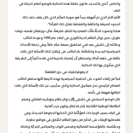
والخاص. أعني بالتحديد، ما نوع علاقة هذه الحكاية بالوضع العام للحياة في
البلاد.
الأمر الآخر الذي لم أفهمه جيداً هو صورة العالَم الذي كان يقف خلف تلك
الحدود الضيقة والخانقة والمغلقة لمنزل تلك المرأة!”.
هكذا ولسوء الحظّ ظلَّت المسرحية تنتظر، مكرهةً، مثل دورفمان نفسه، لوقت
طويل، لحين زوال النظام الديكتاتوري في البلاد عام 1990 وعودة الكاتب
وعائلته إلى تشيلي بعد نفيٍ استغرق سبعة عشر عاماً. وفي زحمة الأحداث
السياسية الجديدة والشائكة عثر الكاتب على إجاباتٍ لتلك الأسئلة التي كانت
غائمة في ذهنه آنذاك واستطاع أن يُمسك بالخيط الذي قاده أخيراً إلى الطريقة
التي ستُروى بها تلك الحكاية.
(
ديموقراطيات في دور النقاهة
)
لابدَّ من إلقاء الضوء على الخلفية السياسية لهذه الثيمة لأنها ستمنح الكاتب
المفتاح الرئيسي لحل مغاليق الحكاية والتي ستُجيب عن تلك الأسئلة التي كانت
اجاباتها مبهمة في رأسه.
كان الوضع السياسي في تشيلي إبَّان زوال نظام بينوشيه الفاشي وقيام
السُّلطة الوطنية المُنتخبة يُنذر باحتمال وقوع حرب أهلية
في البلاد بسبب الإجراءات المؤقَّتة التي اتخذتها الحكومة الجديدة، وفي
مقدمتها الإبقاء على الكثير من رموز النظام السَّابق في مواقع خطيرة
وحسَّاسة، كالمؤسسة القضائية ومجلس النواب والمجالس البلديَّة وكذلك