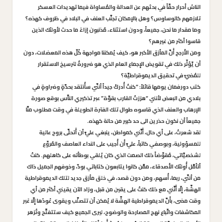
الناسُ أحرار حقّاً في بحثهم عن العدالة والمُساواة فيما تهديدات العسكر
تلازمهم كالوساوس؟ وهل بالإمكان تجنَّب العنف في البلاد في ظروف كهذه؟
وما مقدار ما نحن، جميعاً، ودون استثناء، مُذنبون إزاءَ ما حدث لأولئك الذين
قاسوا أكثر من غيرهم؟
ومن الأَرجح أَنَّ المأزق الأكبر هو، كيف يُمكننا مواجهة كُلّ هذه المعضلات، دون
أن يّؤثّر ذلك في تقويض الإِجماع العام الذي هو ضرورةٌ لترسيخ الاستقرار
للمُضيّ في تحقيق الديموقراطيَّة؟
كتب دورفمان يومها قائلاً: “كنتُ أُدركُ جيداً أننَّي سأُنتقد بحدَّةٍ وضراوةٍ في
بلادي من البعض لأنني “هززتُ القارب بقوَّة” عبر تذكيري الناَّس بوقع صورة
الإرهاب والعنف الذي قاسوه طوال تلك الفترة الطويلة في وقت مطلوب منَّا
جميعاً أن نكون حذرين الى حد كبير من حالة كهذه.
لقد شعرتُ، على أي حال، أَنَّني كمواطن، ينبغي عليَّ أن أَتحلَّى بروح عالية
للمسؤولية، وبوصفي كاتباً، عليَّ أَن أُجيب على النداء العاصف والمُروِّع
لشخصيَّاتي، مُقوِّضاً ذلك الصمت الذي كان يُلقي بوطأته على كاهلهم. كنتُ
أتأمَّل أُولئك الأَصدقاء، ممَّن كانوا يتابعون كتاباتي بودّ، وخوفهم الجميل ذاك
من أننَّي، ربما، أُسهم، ومن دون قصد، في خلق مأزق جديد لتلك الديموقراطية
الهشَّة، إِلّا أَنَّني مع ذلك كنتُ على يقين من قبل، وزاد الآن يقيني أكثر من أي
وقت مضى، بأَنَّ الديموقراطية الهشَّة لا يُمكن أن تتصلَّب ويقوى عُودُها إِلّا عَبر
المكاشفات واتّباع نهج المصارحة والوضوح، ليرى الجميع كيف ستتفتَّح وتُزهر