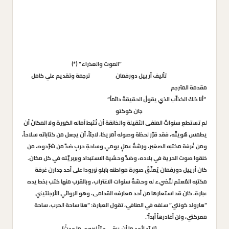
”
الموت والعذراء
“ (*)
تأليف
أرييل دورفمان
ترجمة وتقديم
علي كامل
مقدمة المترجم
“
أنا ذلكَ الكذاَّب الذي يقولُ الحقيقةَ دائماً
“
جان كوكتو
لم تستطع سنواتُ المنفى الثقيلة والخانقة أن تُثبط آماله الكبيرة ولا المكانُ أن
يطمس هُويتَّه، فقد قرَّر لحظة وصوله أمريكا، لاجئاً، أن يجعل من كتاباته سلاحاً،
ومن غُرفة مكتبه الصغير، ورشةُ عملٍ يومي وساحةِ حربٍ ضدَّ من شرّدوه، من
خنقوا صوت الحرية في بلاده، وضدَّ وحشية الاستبداد وبربريَّته في كل مكان.
كان أرييل دورفمان يُعلّقُ صورة مواطنه بابلو نيرودا على أحد جدارن غرفة
مكتبه المُعتم لتُضيء له وحشةُ سنوات الاغتراب، وبالقرب منها كتب بخط يده
عبارة، كان قد استعارها من أحد معارفه القدامى، وهو الروائي الأرجنتيني
“هارولد كونتي” سلفه في المنافي، تقول العبارة: “هنا ساحة الحرب، ساحة
معركتي، ولن أغادرهاً أبداً”.
(
لا بّد لأحدٍ ما أن يبقى حيّاً ليروي ما حدثْ
)