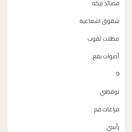
قصائد ليكه
شقوق اشعاعية
مظلات ثقوب
أصوات بقع
9
توقظني
فراغات فم
رأسي