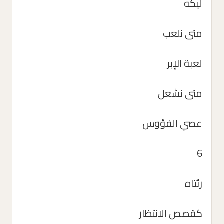
ليكه
متى نلعب
لعبة الإبر
متى نشعل
عصي الفؤوس
6
رئتاه
كقصص الانتظار