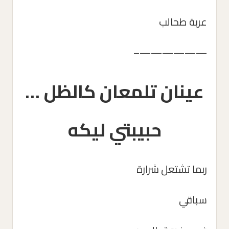
عربة طحالب
——————–
عينان تلمعان كالظل …
حبيبتي ليكه
ربما تشتعل شرارة
سباقي