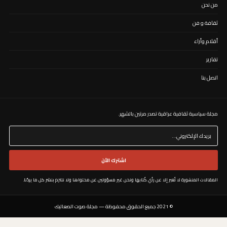
من نحن
ثقافة و فن
أقلام وأراء
تقارير
اتصل بنا
مجلة سياسية ثقافية عراقية تصدر مرتين بالشهر. ​
اشترك الآن
المقالات المنشورة لا تُعبر إلا عن رأي كُتابها ونحن غير مسؤولين عن محتواها ولا نلتزم بنشر كل ما يردُنا.
© 2021 جميع الحقوق محفوظة — مجلة صوت الصعاليك