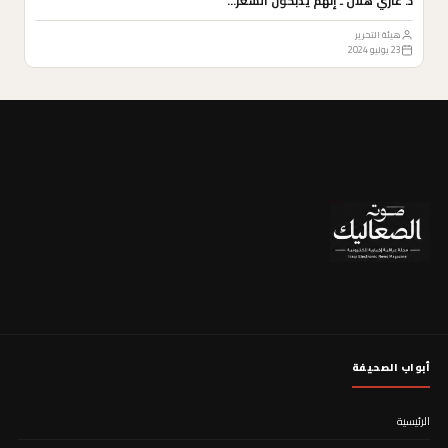
د. غازي هلال ـ إنهم يذبحون الشعر…
هيئة التحرير
23 يوليو 2024
أبواب الصحيفة
الرئيسية