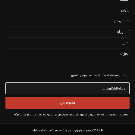
من نحن
ثقافة و فن
أقلام وأراء
تقارير
اتصل بنا
مجلة سياسية ثقافية عراقية تصدر مرتين بالشهر. ​
اشترك الآن
المقالات المنشورة لا تُعبر إلا عن رأي كُتابها ونحن غير مسؤولين عن محتواها ولا نلتزم بنشر كل ما يردُنا.
© 2021 جميع الحقوق محفوظة — مجلة صوت الصعاليك