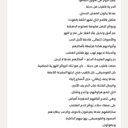
يمرر الروح في شوق التباطؤ.
الحرية بالقرب من دجلة
عندما يكون المعنى الحسي
مثقل بالآلام التي تقهر الثقة بالموت؛
وروائح الزمن مكومة معتوه الدهشة
عبر أفق ونخيل ينثر الغبار على سرير النهر
والأصوات تتعالى٬ قادمة لأجل الحب
وأرواحهم هكذا مرتبطة بأفكارهم
والحياة لديهم لهب٬ يهز مقلاع الغضب.
حريتهم العنيدة الحلم – أفكارهم عندما لا ترحل.
صمت بالقرب من دجلة … كن مع تلك الروائح النهرية الصافية
كن الموسيقى٬ كن بالقرب مني ايتها الجميلة الناعمة
عندما يجف إيماني، حين أتسارع إليك
والرجال القتلة ذباب الخريف الأخير،
التي تضع هراواتهم، وتلدغ وتقتل
وهي تنسج آفاقهم الصغيرة أمراض
على سفك دماء٬ روائح الدم الغاضب
سترافقهم عندما يمرضون بالخوف والرعب يطاردهم
الجسور والموسيقى يهز بيهم الذاكرة
ويموتون.