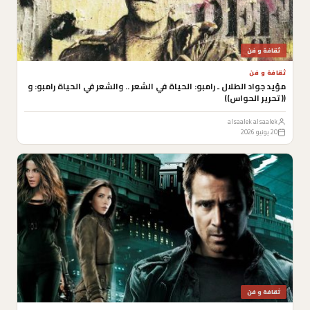
ثقافة و فن
ثقافة و فن
مؤيد جواد الطلال ـ رامبو: الحياة في الشعر .. والشعر في الحياة رامبو: و
(( تحرير الحواس))
alsaalek alsaalek
20 يونيو 2026
ثقافة و فن