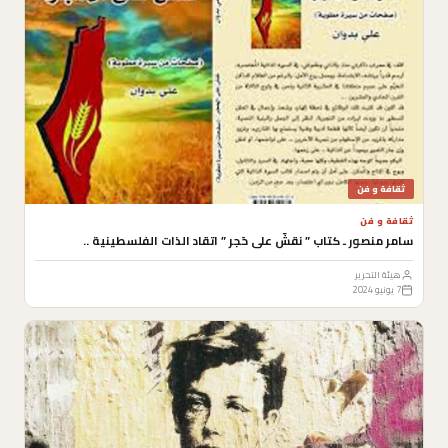
ثقافة و فن
ثقافة و فن
سامر منصور ـ كتاب ” نقشٌ على حَجر ” اتقاد الذات الفلسطينية ..
هيئة التحرير
7 يونيو 2024