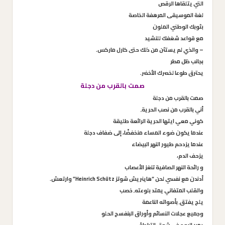
التي يتلقاها الرقص
لغة الموسيقى المرهفة الخاصة
بثوبك الوطني الملون
مع قواعد شغفك للنشيد
– والذي لم يستثن من ذلك حتى كارل ماركس.
بجانب ظل مطر
يحترق طوعا لخصرك الأخضر.
صمت بالقرب من دجلة
صمت بالقرب من دجلة
أني بالقرب من نصب الحرية٬
كوني معي ايتها الحرية الرائعة طليقة
عندما يكون ضوء المساء منخفضًا، إلى ضفاف دجلة
عندما يزدحم طيور النهر البيضاء
يزحف الدم،
و رائحة النهر الصافية تنغز الأعصاب
أدندن مع نفسي لحن “هاينريش شوتز Heinrich Schütz” وارتعش.
والقلب المتفاني يمتد بلوعته٬ خصب
يلج يفتق٬ بأصواته الناعمة
وجميع عجلات النسائم وأوراق البنفسج الحلو