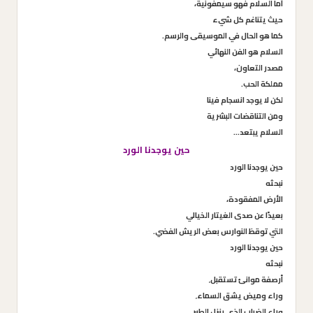
أما السلام فهو سيمفونية،
حيث يتناغم كل شيء
كما هو الحال في الموسيقى والرسم.
السلام هو الفن النهائي
مصدر التعاون،
مملكة الحب.
لكن لا يوجد انسجام فينا
ومن التناقضات البشرية
السلام يبتعد…
حين يوجدنا الورد
حين يوجدنا الورد
نبحثه
الأرض المفقودة،
بعيدًا عن صدى الغيتار الخيالي
التي توقظ النوارس بعض الريش الفضي.
حين يوجدنا الورد
نبحثه
أرصفة موانئ تستقبل٬
وراء وميض يشق السماء٬
وراء الضباب الذي ينزل الطير