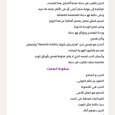
الحزن بالقرب من دجلة عندما أتلاشى هذا المساء،
للإشارة إلى نهاية سفر أعمى أو على الأقل بتجاه ما عليه
وعلى حافة نهر دجلة المنخفضة المظلمة
نسيم شفق جميل يغسل أفكارنا عن هذا اليوم
ونحن نسرع الوردة الحلوة
وردة البنفسج وروائح نهر دجلة.
وأدع نفسي
أدندن مع نفسي لحن “هاينريش شوتز Heinrich Schütz” وارتعش.
مزدحم بالطيور النهرية البيضاء
وأعيش الحب نفسه الذي لا ينام٬ مكوما نفسي بأوراق الورد
ملامسا صمت بالقرب من دجلة.
سقوط الصمت.
الحرب و السلام
التعبير عن الشر الكوني,
الحرب هي القسوة
التدمير هو المثل الأعلى.
الميداليات معلقة على الصدر
حيث رائحة مثل الموت
الذين دمرهم أكثر.