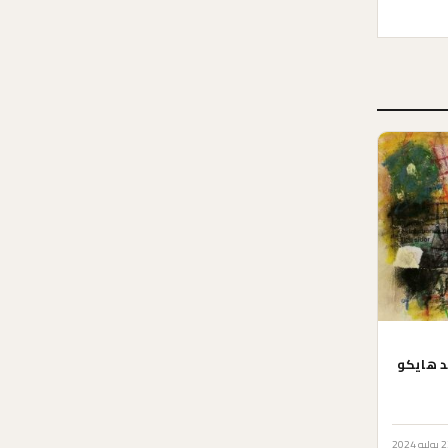
خنا دانيال ـ قصائد هايكو
يو 2024