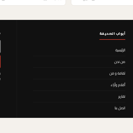
م
أبواب الصحيفة
الرئيسية
من نحن
ثقافة و فن
ا
ي
أقلام وأراء
تقارير
اتصل بنا
© 2021 جميع الحقوق محفوظة — مجلة صوت الصعاليك