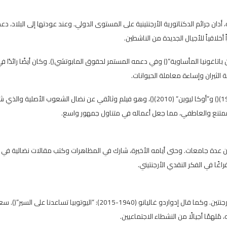
 أدان جرائم الدكتاتورية الأرجنتينية على المستوى الدولي. وعند عودتها إلى البلاد، د
أخلاقياً للأجيال الجديدة من الناشطين.
تاغونيا المأساوية”() وفي دعمه المستمر لحقوق المابوتشي(). وكان أيضًا رائدًا ف
الثيران وإساءة معاملة الحيوانات.
وباعتباره كاتب سيناريو، شارك في أفلام مثل “باتاغونيا ريبيلدي” (1974)() و”أوكا ليوين” (2010)()، وهو فيلم وثائقي عن نضال الشعوب الأص
ل الممتنع والعاطفي، مما جعل أعماله في متناول جمهور واسع.
ة من عدة جامعات. وحتى أيامه الأخيرة، شارك في المظاهرات وكتب مقالات نضالية في
وأخيرًا، لا تزال أعماله مرجعًا أساسيًا لفهم الصراعات الاجتماعية في الأرجنتين. وكما قال إدواردو غاليانو (1940-2015): “اليوتوبيا تساعدنا
مُلهمًا أجيالًا من النشطاء الاجتماعيين.