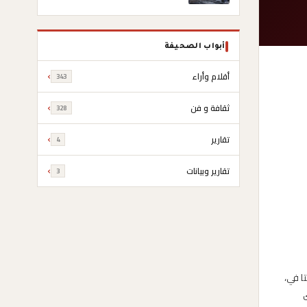
“الكرامة”
أبواب الصحيفة
أقلام وأراء
343
ثقافة و فن
328
تقارير
4
تقارير وبيانات
3
نتا في،