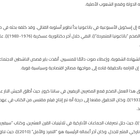
سه الدولة وقمع الشعوب الأصلية.
ل إسكويل الأسبوعية في باتاغونيا بدأ تطوير أسلوبه القتالي. وقد كلفه بحثه في م
العمال الريفيين في باتاغونيا عام 1921، والذي أصبح فيما بعد عمله الضخم “باتاغونيا ا
لشهادة الشفوية، وإعطاء صوت دائمًا للمنسيين. أنقذت باير قصص الناشطين الاجتماع
ن التزامه بالحقيقة قاده إلى مواجهة مصالح اقتصادية وسياسية قوية.
دي” (1972-1978)() عمله الأساسي. يوثق هذا العمل الضخم قمع المضربين الريفيين في سانتا كروز، حيث أطلق الجيش النار 
مئات العمال بأوامر من الرئيس الراديكالي هيبوليتو يريغوين (1852–1933)(). وكان التحقيق مقنعا إلى درجة أنه تم إنتاج فيلم مقتبس من الكتاب في عهد
ومن بين أعماله البارزة الأخرى كتاب “الفوضويون المغتصبون” (1975)()، حيث حلل تصرفات الجماعات الأناركية في ثلاثينيات القرن العشرين، وكتاب “س
جيوفاني، المثالي للعنف” (1970)()، وهو سيرة ذاتية لهذا المناضل الأناركي المثير للجدل. وكان آخر أعمال