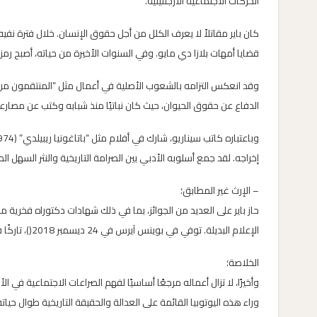
الحركات الاجتماعية الأرجنتينية.
كان باير مقاتلاً لا يعرف الكلل من أجل حقوق الإنسان. خلال فترة نفيه،
قضايا أمهات بلازا دي مايو. وفي السنوات الأخيرة من حياته، أصبح رمزاً 
وقد انعكس التزامه بالشعوب الأصلية في أعمال مثل “المنتقمون من با
الدفاع عن حقوق الحيوان، حيث كان نباتيًا منذ شبابه وكتب عن مصارعة 
إخراجه. لقد جمع أسلوبه الأدبي بين الصرامة التاريخية والنثر السه
– الإرث غير المطابق؛
حاز باير على العديد من الجوائز، بما في ذلك شهادات دكتوراه فخري
الإعلام البديلة. توفي في بوينس آيرس في 24 ديسمبر 2018()، تاركًا فراغًا في الفكر النقدي الأرجنتيني.
الخلاصة؛
وراء هذه اليوتوبيا القائمة على العدالة والحقيقة التاريخية طوال حياته، 