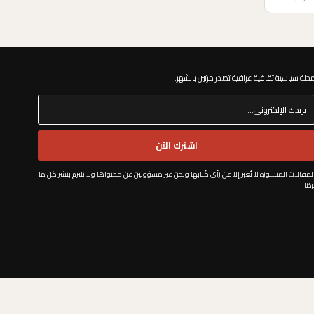
جلة سياسية ثقافية عراقية تصدر مرتين بالشهر. ​
اشترك الآن
لمقالات المنشورة لا تُعبر إلا عن رأي كُتابها ونحن غير مسؤولين عن محتواها ولا نلتزم بنشر كل ما
ردُنا.