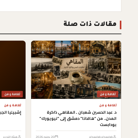
مقالات ذات صلة
ثقافة و فن
ثقافة و فن
ثقافة و فن
ثقافة و فن
د. عبد الحسين شعبان ـ المقاهي ذاكرة
إشبيليا الجب
المدن.. من “هافانا” دمشق إلى “نيويورك”
بودابست
alsaalek alsaalek
20 يونيو 2026
هيئة التحرير