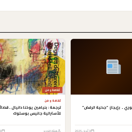
ثقافة و فن
ثقافة و فن
وري ـ بإيجاز: “جدلية الرفض”
ترجمة : بنيامين يو
للأسترالية جانيس بوستوك
3 أبريل 2025
هيئة التحرير
23 يول