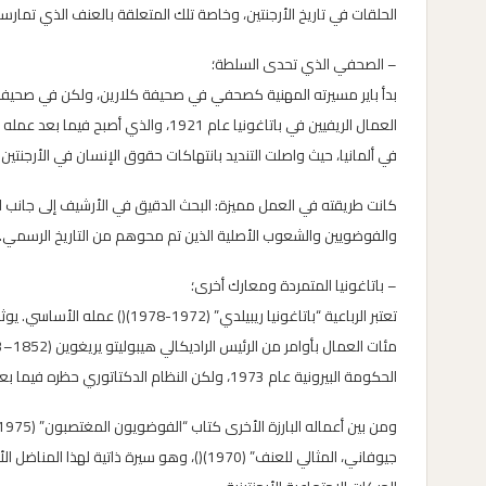
الحلقات في تاريخ الأرجنتين، وخاصة تلك المتعلقة بالعنف الذي تمار
– الصحفي الذي تحدى السلطة؛
بدأ باير مسيرته المهنية كصحفي في صحيفة كلارين، ولكن في صحيفة إ
في ألمانيا، حيث واصلت التنديد بانتهاكات حقوق الإنسان في الأرجنتين.
كانت طريقته في العمل مميزة: البحث الدقيق في الأرشيف إلى جانب ا
والفوضويين والشعوب الأصلية الذين تم محوهم من التاريخ الرسمي. إ
– باتاغونيا المتمردة ومعارك أخرى؛
تعتبر الرباعية “باتاغونيا ريبيل
الحكومة البيرونية عام 1973، ولكن النظام الدكتاتوري حظره فيما بعد.