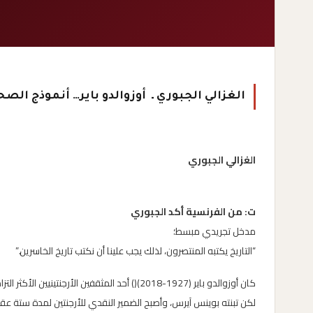
الغزالي الجبوري ـ أوزوالدو باير… أنموذج الصح
الغزالي الجبوري
ت: من الفرنسية أكد الجبوري
مدخل تجريدي مبسط؛
“التاريخ يكتبه المنتصرون، لذلك يجب علينا أن نكتب تاريخ الخاسرين.”
كان أوزوالدو باير (1927-2018)() أحد المثقفين ال
لكن تبنته بوينس آيرس، وأصبح الضمير النقدي للأرجنتين لمدة ستة عق