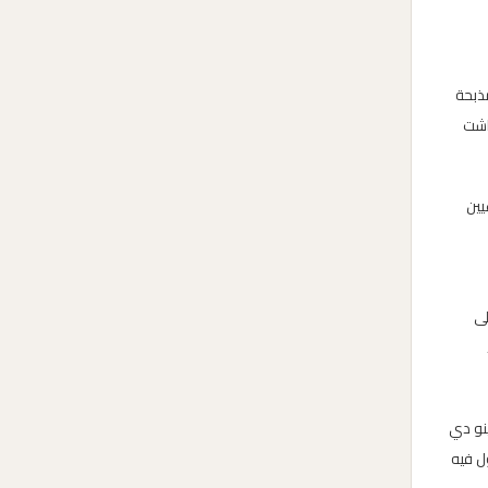
ذبحة
لمتمردة”()، النفي خلال آخر دكتاتورية عسكرية (1976-1983)(). عاشت
يين
على
يفيرينو دي
ه الرئيسية هو “التمرد والأمل” (2010)()، حيث تناول فيه