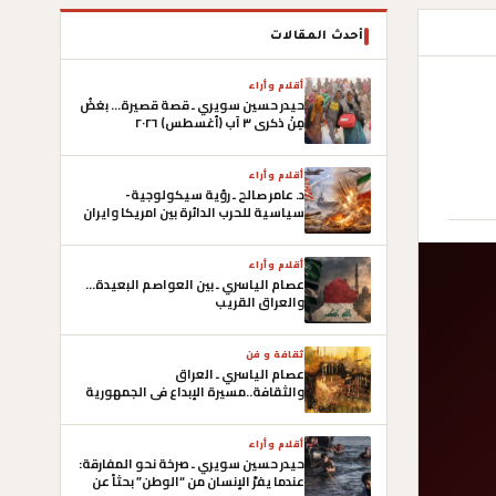
أحدث المقالات
أقلام وأراء
حيدر حسين سويري ـ قصة قصيرة… بغضُ
مِنْ ذكرى ٣ آب (أغسطس) ٢٠٢٦
أقلام وأراء
د. عامر صالح ـ رؤية سيكولوجية-
سياسية للحرب الدائرة بين امريكا وايران
وصعوبات التوصل الى أتفاق
أقلام وأراء
عصام الياسري ـ بين العواصم البعيدة…
والعراق القريب
ثقافة و فن
عصام الياسري ـ العراق
والثقافة..مسيرة الإبداع في الجمهورية
العراقية الأولى
أقلام وأراء
حيدر حسين سويري ـ صرخة نحو المفارقة:
عندما يفرّ الإنسان من “الوطن” بحثاً عن