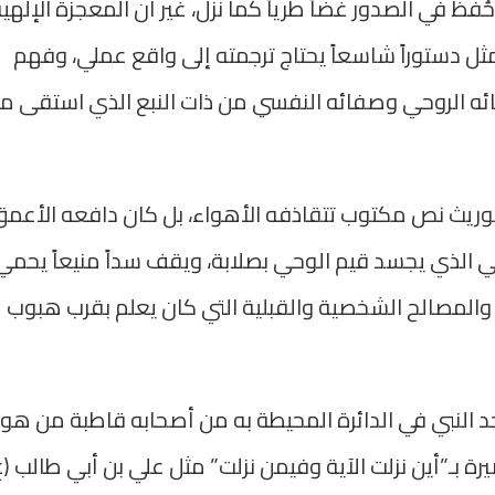
ُفظ في الصدور غضاً طرياً كما نزل، غير أن المعجزة الإلهي
مثل دستوراً شاسعاً يحتاج ترجمته إلى واقع عملي، وفهم
قائه الروحي وصفائه النفسي من ذات النبع الذي استقى م
وريث نص مكتوب تتقاذفه الأهواء، بل كان دافعه الأعم
لحي الذي يجسد قيم الوحي بصلابة، ويقف سداً منيعاً يحمي
 والمصالح الشخصية والقبلية التي كان يعلم بقرب هبوب
جد النبي في الدائرة المحيطة به من أصحابه قاطبة من هو 
صيرة بـ”أين نزلت الآية وفيمن نزلت” مثل علي بن أبي طالب (ع