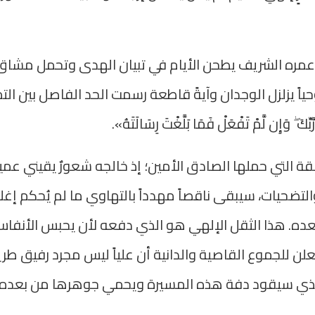
 عمره الشريف يطحن الأيام في تبيان الهدى وتحمل مشاق
اً يزلزل الوجدان وآيةً قاطعة رسمت الحد الفاصل بين الت
ّكَ ۖ وَإِن لَّمْ تَفْعَلْ فَمَا بَلَّغْتَ رِسَالَتَهُ».
ة التي حملها الصادق الأمين؛ إذ خالجه شعورٌ يقيني عم
والتضحيات، سيبقى ناقصاً مهدداً بالتهاوي ما لم يُحكم إغل
 بعده. هذا الثقل الإلهي هو الذي دفعه لأن يحبس الأنفا
لن للجموع القاصية والدانية أن علياً ليس مجرد رفيق طر
 الذي سيقود دفة هذه المسيرة ويحمي جوهرها من بعده.