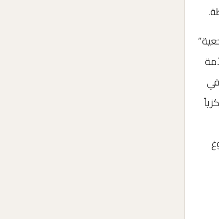
ة.
عية”
أمة
في
ياً
غ