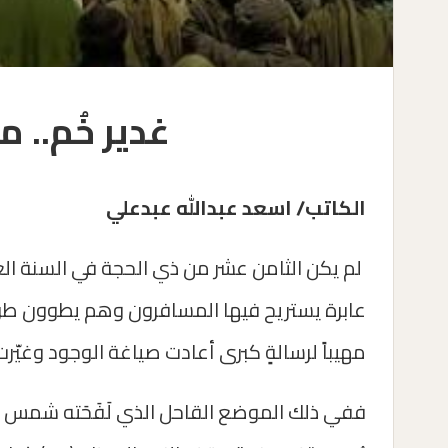
غدير خُم.. 
الكاتب/ اسعد عبدالله عبدعلي
لم يكن الثامن عشر من ذي الحجة في السنة الع
عابرة يستريح فيها المسافرون وهم يطوون طريق
مهيباً لرسالةٍ كبرى أعادت صياغة الوجود وغيّرت و
ففي ذلك الموضع القاحل الذي لَفَحَته شمس ال