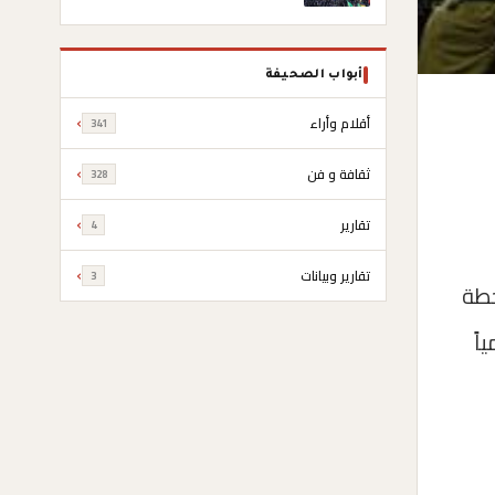
أبواب الصحيفة
أقلام وأراء
341
ثقافة و فن
328
تقارير
4
تقارير وبيانات
3
حطة
اً