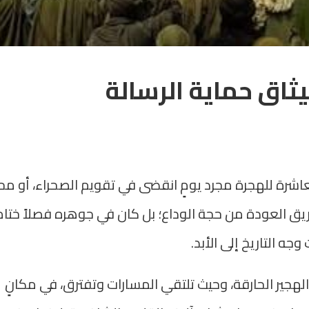
ميثاق حماية الرسالة
اشرة للهجرة مجرد يومٍ انقضى في تقويم الصحراء، أو م
 العودة من حجة الوداع؛ بل كان في جوهره فصلاً ختامي
جه التاريخ إلى الأبد.
هجير الحارقة، وحيث تلتقي المسارات وتفترق، في مكانٍ