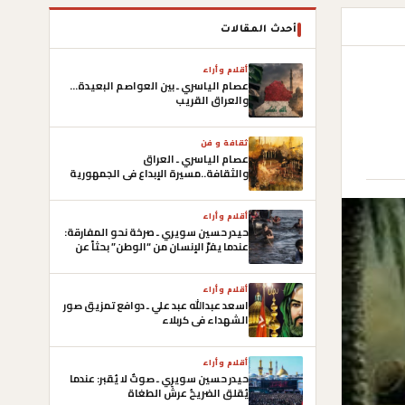
أحدث المقالات
أقلام وأراء
عصام الياسري ـ بين العواصم البعيدة…
والعراق القريب
ثقافة و فن
عصام الياسري ـ العراق
والثقافة..مسيرة الإبداع في الجمهورية
العراقية الأولى
أقلام وأراء
حيدر حسين سويري ـ صرخة نحو المفارقة:
عندما يفرّ الإنسان من “الوطن” بحثاً عن
“الكرامة”
أقلام وأراء
اسعد عبدالله عبد علي ـ دوافع تمزيق صور
الشهداء في كربلاء
أقلام وأراء
حيدر حسين سويري ـ صوتٌ لا يُقبر: عندما
يُقلق الضريحُ عرشَ الطغاة