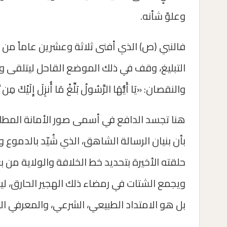
وعلوّ شأنه.
فالنبي (ص) الذي أفنى ثلاثة وعشرين عاماً من
التبليغ، وقف في ذلك الموضع القاحل ليتلقى وحي
والنقصان: «يَا أَيُّهَا الرَّسُولُ بَلِّغْ مَا أُنزِلَ إِلَيْكَ مِن رَّبِ
هنا تجسد الدافع في أسمى صور الأمانة المطلق
بأن بنيان الرسالة الشاهق، الذي شُيّد بالدموع 
حلقته الأخيرة بتحديد خط الخلافة والولاية من
ويجمع الشتات في رمضاء ذلك الهجير الحارق، ليع
بل هو الامتداد الطبيعي، الشرعي، والمعرفي