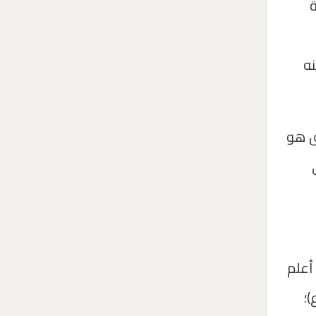
ة
نه
ق هو
أعلم
)؛