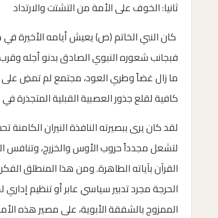
ثانيا: الخوف على الأمة من التشتت والارتداد
كان النبي الخاتم (ص) يعيش أيامه الأخيرة في ه
فبجانب شعوره النبوي الصادق بدنو أجله وقرب 
ما زال غضاً وطري العود، مجتمع لم تمضِ على مغ
كافية لقلع جذور العصبية القبلية المتجذرة في
لقد كان يرى ببصيرته النافذة النيران الكامنة تحت
لتشعل مجدداً حروب الأوس والخزرج، وتنافس المها
القرآن بآياته الطاهرة. ومن هذا المنطلق الفكر
الحرجة مجرد تدبير سياسي عابر أو تنظيم إداري 
الممزوج بالشفقة الأبوية، على مصير هذه الأم