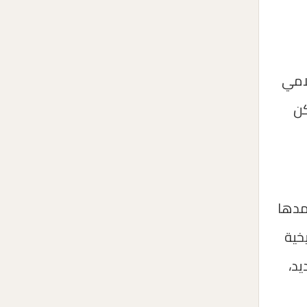
لامي
كن
خمدها
خية
يد،