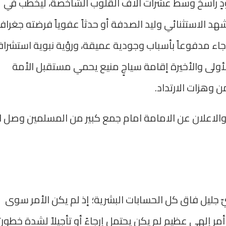
ودٍ راسخ وسط عشرات آلاف القلوب الشاخصة، ليخطب في
هد الاستثنائي وليد الصدفة أو حدثاً عفوياً فرضته جغرافي
ً جاء مدفوعاً بأسباب وجودية عميقة، ورؤية نبوية استشراف
الأولى والأخيرة إقامة سياجٍ منيع يحمي مستقبل الأمة
 وهزات الارتداد.
والاعلان عن الامامة امام جمع كبير من المسلمين وصل ا
ّ جليل فاق كل الحسابات البشرية؛ إذ لم يكن الأمر سوى
ٍ إلهي عظيم لم يكن يحتمل إرجاءً أو تأجيلاً لشدة خطورت