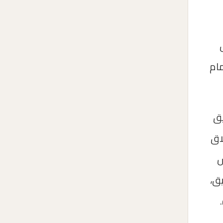
مام
يق
اق
س
يق،