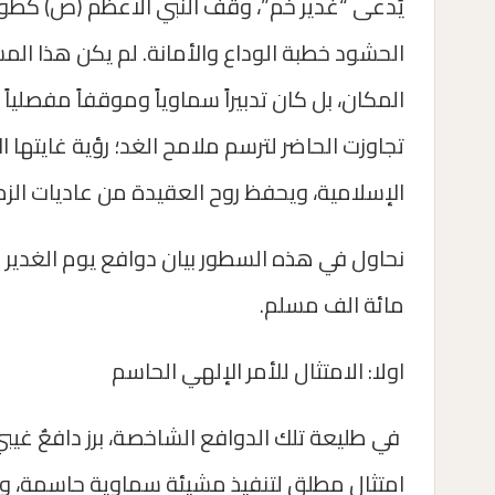
يُدعى “غدير خم”، وقف النبي الاعظم (ص) كط
الحشود خطبة الوداع والأمانة. لم يكن هذا المش
المكان، بل كان تدبيراً سماوياً وموقفاً مفصليا
تجاوزت الحاضر لترسم ملامح الغد؛ رؤية غايتها 
الإسلامية، ويحفظ روح العقيدة من عاديات الزمن
نحاول في هذه السطور بيان دوافع يوم الغدير 
مائة الف مسلم.
اولا: الامتثال للأمر الإلهي الحاسم
في طليعة تلك الدوافع الشاخصة، برز دافعٌ غيبي
امتثالٍ مطلق لتنفيذ مشيئة سماوية حاسمة، وأمر