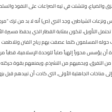
مزق والضياع، وتتشتت في تيه الصراعات على النفوذ والسلط
ونزعات الشياطين، وجد النبي (ص) أنه لا بد من ترك “مرج
 تحتمل التأويل، لتكون بمثابة القطار الذي يحفظ مسيرة ال
ف حوله المسلمون كلما عصفت بهم رياح الفتن وتلاطمت 
ن يؤسس محوراً إلهياً صلباً للوحدة الإسلامية، قطباً مركز
 من التفرق، ويحميهم من التشرذم، ويمنعهم بقوة حركته
لى مناخات الجاهلية الأولى, التي كادت أن تبيدهم قبل بزو