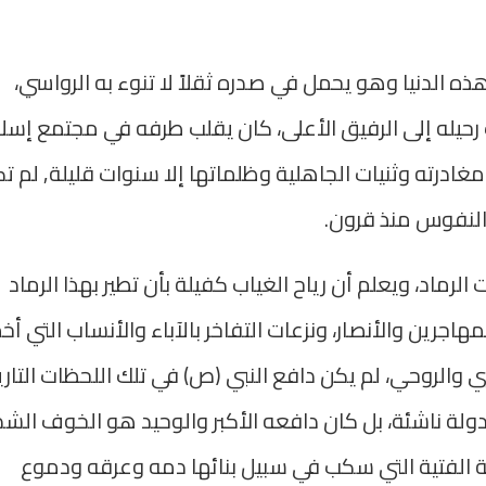
ذه الدنيا وهو يحمل في صدره ثقلاً لا تنوء به الرواسي،
رحيله إلى الرفيق الأعلى، كان يقلب طرفه في مجتمع إس
ادرته وثنيات الجاهلية وظلماتها إلا سنوات قليلة, لم ت
 النفوس منذ قرون.
 الرماد، ويعلم أن رياح الغياب كفيلة بأن تطير بهذا الرماد
جرين والأنصار، ونزعات التفاخر بالآباء والأنساب التي أ
ي والروحي، لم يكن دافع النبي (ص) في تلك اللحظات التاري
لدولة ناشئة، بل كان دافعه الأكبر والوحيد هو الخوف الشد
ة الفتية التي سكب في سبيل بنائها دمه وعرقه ودموع