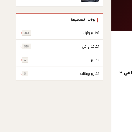
“الكرامة”
أبواب الصحيفة
أقلام وأراء
343
ثقافة و فن
328
تقارير
4
تقارير وبيانات
اعي “
3