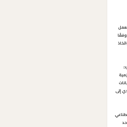
تعمل
فقًا
تخاذ
د:
زمية
انات
دي إلى
صطناعي
حد