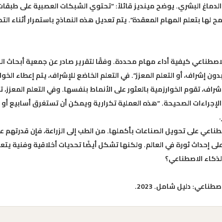
 الدماغ البشري. يوضح مينديز قائلاً: “تحتوي الشبكات العصبية على طبقا
ها بتعلم المهام المعقدة”. يتم تعديل هذه النماذج باستمرار أثناء التد
 الاصطناعي كيفية أداء مهام محددة. وفقًا لتقرير صادر عن جمعية أبحاث ال
ون إشراف، أو التعلم المعزز”. في التعلم الخاضع للإشراف، يتم إعطاء الخوا
شراف، تقوم الخوارزمية بالعثور على الأنماط بنفسها. وفي التعلم المعزز، ت
الإجراءات الصحيحة. “هذه العملية تكرارية ويمكن أن تستغرق أسابيع أو 
الاصطناعي على تحويل الصناعات بأكملها. من الطب إلى الزراعة، فإن قدرتهم ع
لى إحداث ثورة في العالم. ولكنها تشكل أيضًا تحديات أخلاقية وفنية يتع
ذكاء الاصطناعي؟
اعي: دليل شامل. 2023.