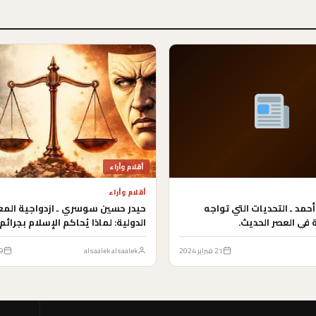
أقلام وأراء
أقلام وأراء
حمد ـ التحديات التي تواجه
حيدر حسين سوسري ـ ازدواجية المعا
 في العصر الحديث.
الدولية: لماذا يُحاكم الإسلام بجرائم 
21 فبراير 2024
alsaalek alsaalek
19 يول