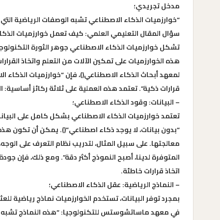
مدخل تجريدي؛
“خوارزميات الذكاء الاصطناعي تشبه الوصفات الرياضية التي تس
سؤال المقال التعليمي العلمي: كيف تعمل خوارزميات الذكا
تشكل خوارزميات الذكاء الاصطناعي جوهر الثورة التكنولوجية
هذه الخوارزميات على تمكين الآلات من التعلم واتخاذ الق
لمعهد أبحاث الذكاء الاصطناعي()، فإن “خوارزميات الذكاء ال
قرارات ذكية”. تعتمد هذه العملية على ثلاثة ركائز أساسية: البي
– البيانات: وقود الذكاء الاصطناعي؛
تعتمد خوارزميات الذكاء الاصطناعي بشكل كامل على البيانات ل
“بدون بيانات، لا يوجد ذكاء اصطناعي”(). يمكن أن تكون هذ
معالجتها. على سبيل المثال، لتدريب نظام التعرف على الوجه، 
المتوفرة لدينا، أصبح النموذج أكثر دقة”. ومع ذلك، فإن جودة 
اتخاذ قرارات خاطئة.
– النماذج الرياضية: عقل الذكاء الاصطناعي؛
بمجرد توفر البيانات، تستخدم الخوارزميات نماذج رياضية للعث
في معهد ماساتشوستس للتكنولوجيا: “هذه النماذج تشبه المعادل