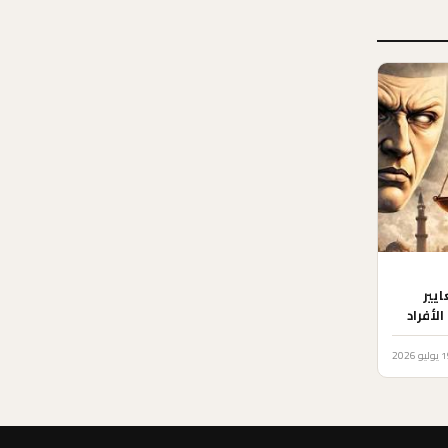
يير
الأفراد
يو 2026