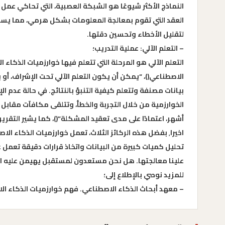
النماذج الأكثر شيوعًا هو الشبكة العصبية، التي تحاكي عمل
العقد التي تقوم بمعالجة المعلومات بشكل هرمي، مما يسمح ل
لتقليل الأخطاء وتحسين دقتها.
– التعلم الآلي: عملية التدريب؛
التعلم الآلي هو المرحلة التي تتعلم فيها خوارزميات الذكاء
الاصطناعي()، “يمكن أن يكون التعلم الآلي تحت الإشراف، أو بد
بيانات مصنفة وتتعلم كيفية التنبؤ بالنتائج. في حالة عدم الإ
الخوارزمية من خلال التجربة والخطأ، وتتلقى مكافآت مقابل 
أشهر، اعتمادًا على مدى تعقيد المشكلة”()، كما يشير التقرير.
اخيرا٬ بفضل هذه الركائز الثلاث، تعمل خوارزميات الذكاء 
تحليل كميات كبيرة من البيانات واتخاذ قرارات دقيقة تعمل ع
علينا معالجتها. هل نحن مستعدون لمستقبل يهيمن عليه ال
للمزيد نوصي بالإطلاع إلى؛
– معهد أبحاث الذكاء الاصطناعي. فهم خوارزميات الذكاء الاصطن