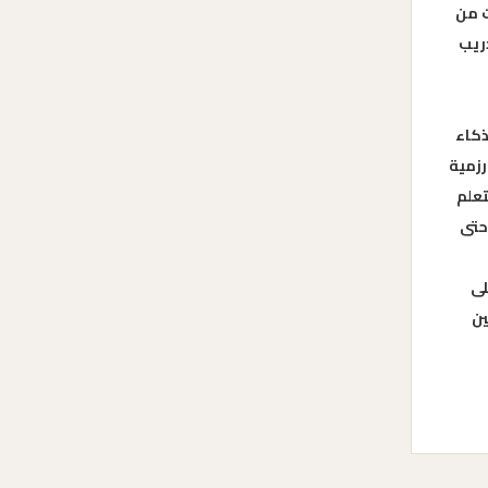
ت من
ريب
ذكاء
رزمية
تعلم
حتى
لى
ين