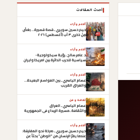
أحدث المقالات
أقلام وأراء
حيدر حسين سويري ـ قصة قصيرة… بغضُ
مِنْ ذكرى ٣ آب (أغسطس) ٢٠٢٦
أقلام وأراء
د. عامر صالح ـ رؤية سيكولوجية-
سياسية للحرب الدائرة بين امريكا وايران
وصعوبات التوصل الى أتفاق
أقلام وأراء
عصام الياسري ـ بين العواصم البعيدة…
والعراق القريب
ثقافة و فن
عصام الياسري ـ العراق
والثقافة..مسيرة الإبداع في الجمهورية
العراقية الأولى
أقلام وأراء
حيدر حسين سويري ـ صرخة نحو المفارقة:
عندما يفرّ الإنسان من “الوطن” بحثاً عن