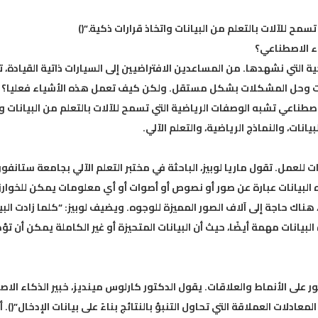
مح للآلات بالتعلم من البيانات واتخاذ قرارات ذكية.”()
ء الاصطناعي؟
 التي نشهدها. من المساعدين الافتراضيين إلى السيارات ذاتية القيادة، 
رارات وحل المشكلات بشكل مستقل. ولكن كيف تعمل هذه الأشياء فعليا؟ و
اصطناعي تشبه الوصفات الرياضية التي تسمح للآلات بالتعلم من البيانات وا
انات، والنماذج الرياضية، والتعلم الآلي.
لعمل. تقول ماريا لوبيز، الباحثة في مختبر التعلم الآلي بجامعة ستانفور
ه البيانات عبارة عن صور أو نصوص أو أصوات أو أي معلومات يمكن للخوار
هناك حاجة إلى آلاف الصور المميزة للوجوه. ويضيف لوبيز: “كلما زادت البي
البيانات مهمة أيضًا، حيث أن البيانات المتحيزة أو غير الكاملة يمكن أن تؤ
ور على الأنماط والعلاقات. يقول الدكتور كارلوس مينديز، خبير الذكاء الا
ات العملاقة التي تحاول التنبؤ بالنتائج بناءً على بيانات الإدخال”(). أ