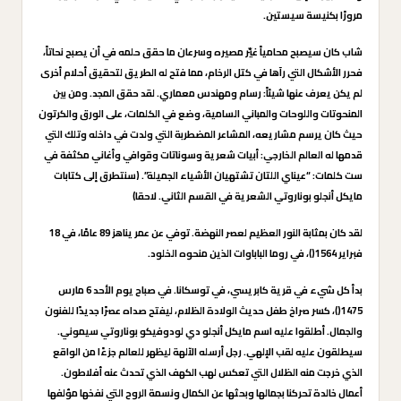
مرورًا بكنيسة سيستين.
شاب كان سيصبح محامياً غيّر مصيره وسرعان ما حقق حلمه في أن يصبح نحاتاً،
فحرر الأشكال التي رآها في كتل الرخام، مما فتح له الطريق لتحقيق أحلام أخرى
لم يكن يعرف عنها شيئاً: رسام ومهندس معماري. لقد حقق المجد. ومن بين
المنحوتات واللوحات والمباني السامية، وضع في الكلمات، على الورق والكرتون
حيث كان يرسم مشاريعه، المشاعر المضطربة التي ولدت في داخله وتلك التي
قدمها له العالم الخارجي: أبيات شعرية وسوناتات وقوافي وأغاني مكثفة في
ست كلمات: “عيناي اللتان تشتهيان الأشياء الجميلة”. (سنتطرق إلى كتابات
مايكل أنجلو بوناروتي الشعرية في القسم الثاني. لاحقا)
لقد كان بمثابة النور العظيم لعصر النهضة. توفي عن عمر يناهز 89 عامًا، في 18
فبراير 1564()، في روما الباباوات الذين منحوه الخلود.
بدأ كل شيء في قرية كابريسي، في توسكانا. في صباح يوم الأحد 6 مارس
1475()، كسر صراخ طفل حديث الولادة الظلام، ليفتح صداه عصرًا جديدًا للفنون
والجمال. أطلقوا عليه اسم مايكل أنجلو دي لودوفيكو بوناروتي سيموني.
سيطلقون عليه لقب الإلهي. رجل أرسله الآلهة ليظهر للعالم جزءًا من الواقع
الذي خرجت منه الظلال التي تعكس لهب الكهف الذي تحدث عنه أفلاطون.
أعمال خالدة تحركنا بجمالها وبحثها عن الكمال ونسمة الروح التي نفخها مؤلفها