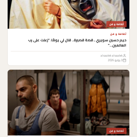
ثقافة و فن
ثقافة و فن
حيدر حسين سويري ـ قصة قصيرة.. قال لي يومًا: “زعلت على رب
العالمين…”
alsaalek alsaalek
3 يوليو 2026
ثقافة و فن