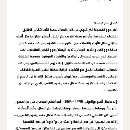
مدخل عام مبسط؛
الفن روح الفضيلة التي تلهم، من خلال الجمال بمحبة الله، التفاني الرقيق
للأشياء المقدسة، وأواصر محبة القريب من الخلق، أعمال الفنان ما يكل أنجلو
بونارتي فنان الأبداع بلمسات الفن. عمق صفاء المحبة والرحمة. جسد مسار
علاقة روح الفن والتدين الجمالي. تدين الإيمان بروح التدين المقدس. الحب
العميق الذي يوجه غرسه إلى الوالدين والأشياء الموقرة. بفسحة الشفقة
الخلوقة، فسحة الرحمة، التعاطف النبيل. إعلاء روح الشفقة بالفن، والرحمة
بالجمال، التعاطف الخلاق مع الأشياء، الرأفة بمكانة النفس العليا، الشغف
الإبداعي بالشعر والموسيقى. حين نهض بأسلوب تمثيل القدرة في الرسم أو
النحت لألم العذراء مريم عندما تحمل جسد يسوع المسيح الذي تم إنزاله عن
الصليب…. .
وُلِد مايكل أنجلو بوناروتي (1475 – 1564)() أحد أعظم المبدعين على مر العصور.
كان نحاتًا ورسامًا ومهندسًا معماريًا وشاعرًا وباحثًا عن الجمال، وأنشأ أعمالًا لا
تُنسى: من “التفاني المقدس لآلام العذراء عندما تحمل جسد يسوع المسيح بعد
إنزاله من الصليب” في سن الرابعة والعشرين، و”داود” في سن التاسعة
والعشرين()، إلى كاتدرائية القديس بطرس في الفاتيكان، في سن السبعين()،