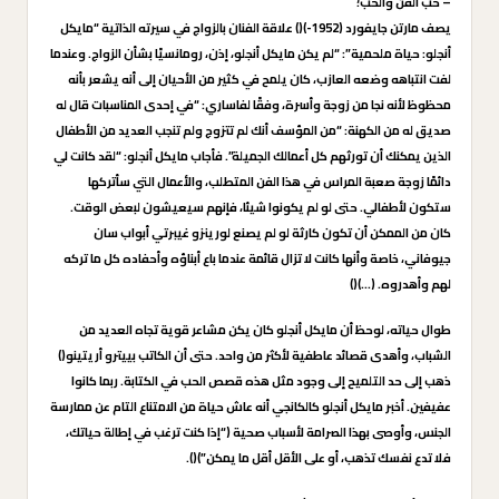
– حب الفن والحب؛
يصف مارتن جايفورد (1952-)() علاقة الفنان بالزواج في سيرته الذاتية “مايكل
أنجلو: حياة ملحمية”: “لم يكن مايكل أنجلو، إذن، رومانسيًا بشأن الزواج. وعندما
لفت انتباهه وضعه العازب، كان يلمح في كثير من الأحيان إلى أنه يشعر بأنه
محظوظ لأنه نجا من زوجة وأسرة، وفقًا لفاساري: “في إحدى المناسبات قال له
صديق له من الكهنة: “من المؤسف أنك لم تتزوج ولم تنجب العديد من الأطفال
الذين يمكنك أن تورثهم كل أعمالك الجميلة”. فأجاب مايكل أنجلو: “لقد كانت لي
دائمًا زوجة صعبة المراس في هذا الفن المتطلب، والأعمال التي سأتركها
ستكون لأطفالي. حتى لو لم يكونوا شيئا، فإنهم سيعيشون لبعض الوقت.
كان من الممكن أن تكون كارثة لو لم يصنع لورينزو غيبرتي أبواب سان
جيوفاني، خاصة وأنها كانت لا تزال قائمة عندما باع أبناؤه وأحفاده كل ما تركه
لهم وأهدروه. (…)()
طوال حياته، لوحظ أن مايكل أنجلو كان يكن مشاعر قوية تجاه العديد من
الشباب، وأهدى قصائد عاطفية لأكثر من واحد. حتى أن الكاتب بييترو أريتينو()
ذهب إلى حد التلميح إلى وجود مثل هذه قصص الحب في الكتابة. ربما كانوا
عفيفين. أخبر مايكل أنجلو كالكانجي أنه عاش حياة من الامتناع التام عن ممارسة
الجنس، وأوصى بهذا الصرامة لأسباب صحية (“إذا كنت ترغب في إطالة حياتك،
فلا تدع نفسك تذهب، أو على الأقل أقل ما يمكن”)().