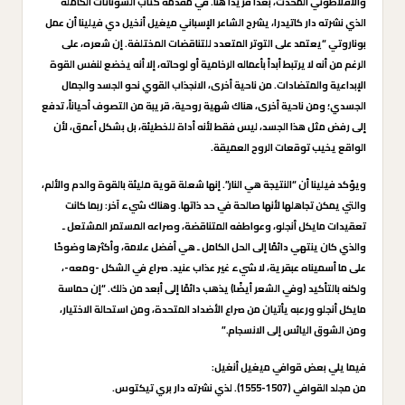
والأفلاطوني المحدث، بعدًا فريدًا هنا. في مقدمة كتاب السوناتات الكاملة
الذي نشرته دار كاتيدرا، يشرح الشاعر الإسباني ميغيل أنخيل دي فيلينا أن عمل
بوناروتي “يعتمد على التوتر المتعدد للتناقضات المختلفة. إن شعره، على
الرغم من أنه لا يرتبط أبداً بأعماله الرخامية أو لوحاته، إلا أنه يخضع لنفس القوة
الإبداعية والمتضادات. من ناحية أخرى، الانجذاب القوي نحو الجسد والجمال
الجسدي؛ ومن ناحية أخرى، هناك شهية روحية، قريبة من التصوف أحياناً، تدفع
إلى رفض مثل هذا الجسد، ليس فقط لأنه أداة للخطيئة، بل بشكل أعمق، لأن
الواقع يخيب توقعات الروح العميقة.
ويؤكد فيلينا أن “النتيجة هي النار”. إنها شعلة قوية مليئة بالقوة والدم والألم،
والتي يمكن تجاهلها لأنها صالحة في حد ذاتها. وهناك شيء آخر: ربما كانت
تعقيدات مايكل أنجلو، وعواطفه المتناقضة، وصراعه المستمر المشتعل ـ
والذي كان ينتهي دائمًا إلى الحل الكامل ـ هي أفضل علامة، وأكثرها وضوحًا
على ما أسميناه عبقرية، لا شيء غير عذاب عنيد. صراع في الشكل -ومعه-،
ولكنه بالتأكيد (وفي الشعر أيضًا) يذهب دائمًا إلى أبعد من ذلك. “إن حماسة
مايكل أنجلو ورعبه يأتيان من صراع الأضداد المتحدة، ومن استحالة الاختيار،
ومن الشوق اليائس إلى الانسجام.”
فيما يلي بعض قوافي ميغيل أنغيل:
من مجلد القوافي (1507-1555). لذي نشرته دار بري تيكتوس.