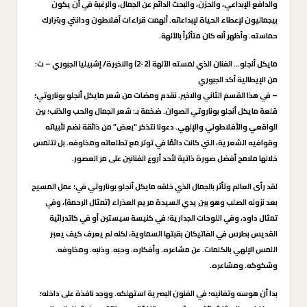
والدافع الإبداعي، والحزن، والبحث الدائم عن الجمال، والرغبة في أن يكون
بيجماليون لإعطاء الحياة لإبداعاته. ألهمت قراءات أفلاطون ودانتي وبترارك
حماسته. وأظهر أنه كان متأثراً بالآلهة.
مايكل أنجلو… الفنان الذي لمسته الآلهة (2-2) والاخيرة/ إشبيليا الجبوري – ت:
من الإيطالية أكد الجبوري
–
في هذا القسم الثاني والاخير. نقدم ومضات من شعر مايكل أنجلو بوناروتي؛
قلعة مايكل أنجلو بوناروتي الصوان. ضخمة بـ: شعر الجمال والحب والذنب؛ بين
الواقعي والأفلاطوني والإلهي. دعونا نتذكر “بعض” من ذائقة نضم لأبياته
وقوافيه الشعرية، التي كانت دائمًا في توتر مع تطلعاته ومخاوفه. بل نتلمس
خلالها ملامح أفضل صورة ذاتية لأحد أروع الفنانين على مر العصور.
لقد رأى العالم وتأثر بالجمال الذي خلقه مايكل أنجلو بوناروتي في؛ عمل المسيح
بعد نزوله الصلب وهو بين يدي السيدة مريم العذراء (تمثال الرحمة)، وفي
تمثال داود، وفي اللوحات الجدارية؛ في كنيسة سيستين أو في كاتدرائية
القديس بطرس في الفاتيكان بقبتها السماوية، لكنه لم يعرف كيف يعبر
اللمس الإلهي بالكلمات. عن مشاعره. وأفكاره. وحبه. وذنبه. ومخاوفه.
وشكوكه. ومشاعره.
بدا أن هوسه وتفانيه؛ في الفنون البصرية استهلكه. ووجد نافذة على داخله؛