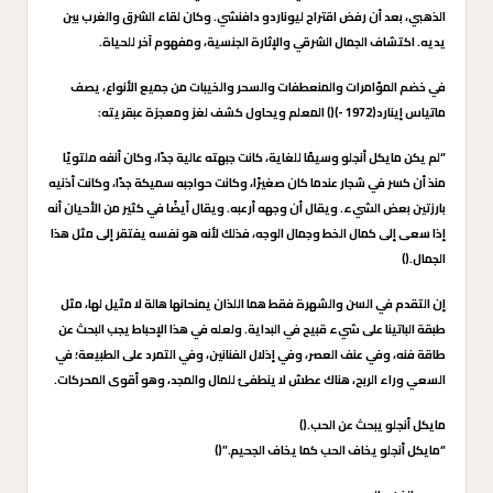
الذهبي، بعد أن رفض اقتراح ليوناردو دافنشي. وكان لقاء الشرق والغرب بين
يديه. اكتشاف الجمال الشرقي والإثارة الجنسية، ومفهوم آخر للحياة.
في خضم المؤامرات والمنعطفات والسحر والخيبات من جميع الأنواع، يصف
ماتياس إينارد(1972 -)() المعلم ويحاول كشف لغز ومعجزة عبقريته:
“لم يكن مايكل أنجلو وسيمًا للغاية، كانت جبهته عالية جدًا، وكان أنفه ملتويًا
منذ أن كسر في شجار عندما كان صغيرًا، وكانت حواجبه سميكة جدًا، وكانت أذنيه
بارزتين بعض الشيء. ويقال أن وجهه أرعبه. ويقال أيضًا في كثير من الأحيان أنه
إذا سعى إلى كمال الخط وجمال الوجه، فذلك لأنه هو نفسه يفتقر إلى مثل هذا
الجمال.()
إن التقدم في السن والشهرة فقط هما اللذان يمنحانها هالة لا مثيل لها، مثل
طبقة الباتينا على شيء قبيح في البداية. ولعله في هذا الإحباط يجب البحث عن
طاقة فنه، وفي عنف العصر، وفي إذلال الفنانين، وفي التمرد على الطبيعة؛ في
السعي وراء الربح، هناك عطش لا ينطفئ للمال والمجد، وهو أقوى المحركات.
مايكل أنجلو يبحث عن الحب.()
“مايكل أنجلو يخاف الحب كما يخاف الجحيم.”()