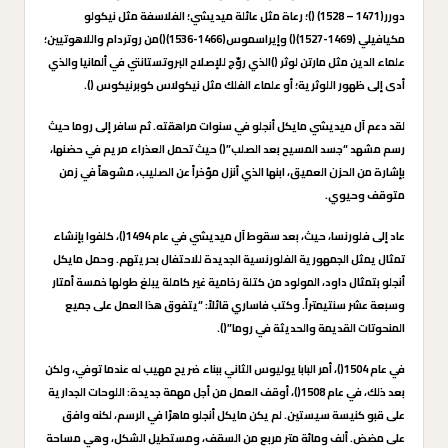
دورر(1471 – 1528) ()؛ رعاة مثل عائلة ميديشي؛ الفلاسفة مثل نيكولو
مكيافيلي (1469-1527)() وإيراسموس(1466-1536)()من روتردام واللاهوتيين؛
علماء الدين مثل مارتن لوثر ()الذي روّج للإصلاح البروتستانتي في ألمانيا والذي
أدى إلى ظهور اللوثرية؛ أو علماء الفلك مثل نيكولاس كوبرنيكوس ().
لقد دعم آل ميديشي مايكل أنجلو في سنوات مراهقته. ثم سافر إلى روما حيث
رسم مشهد “جسد المسيح بعد الصلب”() حيث تحمل العذراء مريم في حضنها،
بإشارة من الحزن العميق، ابنها الذي أنزل مؤخراً عن الصليب، مشوهاً في زمن
متوقف وحيوي.
عاد إلى فلورنسا، حيث، بعد سقوط آل ميديشي في عام 1494()، كلفوا بإنشاء
تمثال يمثل الجمهورية الفلورنسية الجديدة للاحتفال بحريتهم. وحمل مايكل
أنجلو بتمثال داود، المولود من كتلة رخامية غير كاملة يبلغ طولها خمسة أمتار
وسبعة عشر سنتيمتراً. وكتب فاساري قائلاً: “يتفوق هذا العمل على جميع
المنحوتات القديمة والحديثة في روما”().
في عام 1504()، أمر البابا يوليوس الثاني ببناء ضريح مهيب له عندما توفي، ولكن
بعد ذلك، في عام 1508()، أوقف العمل من أجل مهمة جديدة: اللوحات الجدارية
على قبو كنيسة سيستين. لم يكن مايكل أنجلو ماهرًا في الرسم، لكنه وافق
على مضض. ألف ومائة متر مربع من السقف، ومستطيل الشكل، وهي مساحة