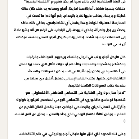
في البيئة الاجتماعية التي عاش فيها، لم يكن مفهوم “الخلاعة الجنسية”
علاقات جنسية شاذة . أما بالنسبة لمايكل أنجلو ومعاصريه، فقد كان هناك
خطيئة وجريمة، يعاقب عليها نظريا بالإعدام، رغم أنها نادرا ما تحدث في
الممارسة العملية: اللواط. وهذا يشمل أي نشاط جنسي، بما في ذلك ما قد
يحدث بين رجل وامرأة، والذي لا يهدف إلى الإنجاب، على الرغم من أنه يشير عادة
إلى العلاقات الجنسية شاذة. إذا لم يرتكب مايكل أنجلو الفعل بنفسه، فيمكنه
أن يدعي البراءة.
كان مايكل أنجلو يرغب في الرجال والنساء ويحبهم. العواطف والرغبات
والمشاعر والشكوك والعذابات والأحلام أو خيبات الأمل التي صعد بها الفنان
في أعماله، والتي يمكن رؤية أثرها في العديد من السوناتات والقصائد
الثلاثمائة التي كتبها. يكتب الشاعر الإسباني ميغيل أنخيل دي فيلينا في
مقدمة كتاب السوناتات الكاملة لكاتيدرا:
“تركز أعمال بوناروتي الغنائية على التسامي العاطفي الأفلاطوني، مع
شخصية توماسو كافالييري؛ في التسامي الروحي المخصص لفيتوريا كولونا؛
وأخيرًا، في العمل الديني والإصلاحي الواضح، حيث ينفصل الفنان القديم عن
العالم – ويقبل تمامًا المسار الروحي الذي بدأه بالفعل – وحتى عن الفن نفسه.
()
وعلى تلك الحدود التي خلق منها مايكل أنجلو بوناروتي، في عالم التناقضات،