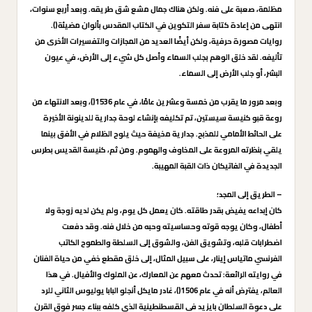
مظلمة، صعبة على فنه. ولكن هناك جمال مشع شق طريقه. وبعد أربع سنوات،
انتهى من إعادة كتابة سفر التكوين في الكتاب المقدس بألوان مضيئة().
روايات مصورة حرفية، ولكن أيضًا العديد من المجازات والتفسيرات الأخرى من
تأليفه. لقد خلق الوهم بجلب السماء وأصل كل شيء إلى الأرض، في عيون
البشر، أو جلب الأرض إلى السماء.
وبعد مرور ما يقرب من خمسة وعشرين عامًا، في عام 1536()، وبعد الانتهاء من
روعة قبو كنيسة سيستين، تم تكليفه بإنشاء لوحة جدارية للدينونة الأخيرة
على الحائط الأمامي للمذبح. جدارية مخيفة حيث يلوح الظلام في الأفق بينما
يلقي بنظرته المروعة على المخاوف والهموم. ومن ثم، كنيسة القديس بطرس
الجديدة في الفاتيكان ذات القبة المهيبة.
– الطريق إلى المجد؛
كان إبداعه يفيض بقدر طاقته. كان يعمل كل يوم، ولم يكن لديه زوجة ولا
أطفال، وكان يوجه قوته وحساسيته وحبه من خلال فنه. وقد دفعت
اضطرابات قلبه، وتشويق الفن، والشوق إلى السلطة والطموح الكاتب
الفرنسي ماتياس إينار، على سبيل المثال، إلى خلق مقطع خفي من حياة الفنان
في روايته الرائعة: تحدث معهم عن المعارك، عن الملوك والأفيال. في هذا
العالم، يفترض أنه في عام 1506()، غادر مايكل أنجلو البابا يوليوس الثاني للرد
على دعوة السلطان بايزيد في القسطنطينية الذي كلفه ببناء جسر فوق القرن