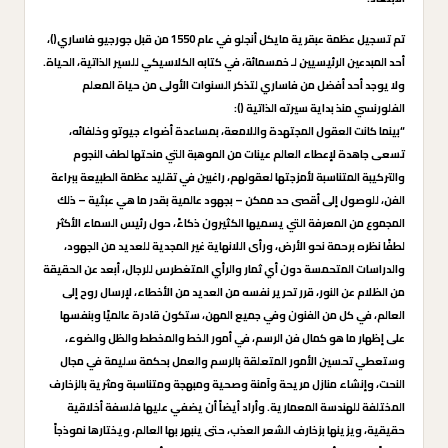
تم تسجيل عظمة عبقرية مايكل أنجلو في عام 1550 من قبل جورجيو فاساري()،
أحد المبدعين الرئيسيين لـ خمسمائة، في كتابه الكلاسيكي للسير الذاتية، الحياة.
ولا يوجد أحد أفضل من فاساري لتذكر السنوات الأولى من حياة المعلم
الفلورنسي منذ بداية سيرته الذاتية ():
“بينما كانت العقول المجتهدة واللامعة، بمساعدة أضواء جيوتو وخلفائه،
تسعى جاهدة لإعطاء العالم عينات من الموهبة التي منحتها لطف النجوم
والتركيبة المتناسبة لأمزجتها لعقولهم، راغبين في تقليد عظمة الطبيعة ببراعة
الفن، للوصول إلى أقصى حد ممكن – بجهود عالمية بقدر ما هي عبثية – ذلك
المجموع من المعرفة التي يسميها الكثيرون ذكاءً، حول رئيس السماء الأكثر
لطفًا نظره برحمة نحو الأرض، ورأى اللانهاية غير المجدية للعديد من الجهود،
والدراسات المتحمسة دون أي ثمار والرأي المتغطرس للرجال، أبعد عن الحقيقة
من الظلام عن النور، قرر تحرير نفسه من العديد من الأخطاء، لإرسال روح إلى
العالم، في كل من الفنون وفي جميع المهن، ستكون قادرة عالميًا وبنفسها
على إظهار ما هو كمال فن الرسم، في أمور الخط والمخطط والظل والضوء،
وستعطي تحسين الأمور المتعلقة بالرسم والعمل بحكمة سليمة في مجال
النحت، وإنشاء منازل مريحة وآمنة وصحية ومبهجة ومتناسبة ومثرية بالزخارف
المختلفة للهندسة المعمارية. وأراد أيضاً أن يضفي عليها فلسفة أخلاقية
حقيقية، ويزينها بزخارف الشعر العذب، حتى ينبهر بها العالم، ويختارها نموذجاً