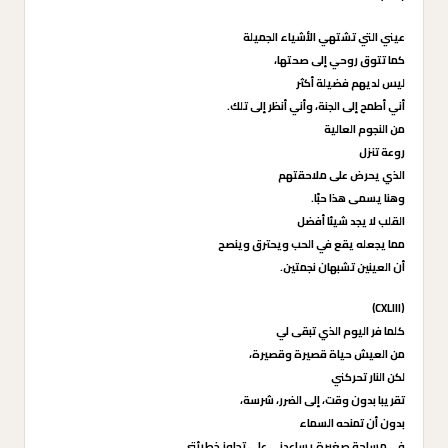
عيني التي تشتهي الأشياء الجميلة
كما تتوق روحي إلى صحتها،
ليس لديهم فضيلة أكثر
أني أطمح إلى الجنة، وأني أنظر إلى تلك.
من النجوم العالية
روعة تنزل
الذي يحرض على ملاحقتهم
وهنا يسمى هذا حبًا.
القلب لا يجد شيئا أفضل
مما يجعله يقع في الحب ويحترق وينصح
أن العينين تشبهان نجمتين.
(CXLIII)
كلما فر اليوم الذي تبقى لي
من العيش حياة قصيرة وقصيرة،
لكن النار تحركني
تقريبا بدون وقت، إلى الضرر، شرسة،
بدون أن تمنحه السماء
في مساحة صغيرة يساعدني على تجاوز خطيئتي.