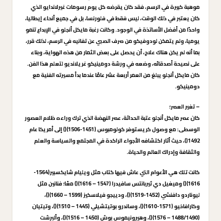
موهبة كبيرة في الرسم، فقد كان يقرضه كل يوم رسومات غيرلاندايو الذي
كان يعتبر في ذلك الوقت، ليس فقط في فلورنسا، بل في جميع أنحاء إيطاليا،
واحدًا من أفضل الأساتذة في الوجود. وكانت رغبة مايكل أنجلو في الإبداع تنمو
يوميا، ولم يتمكن لودوفيكو من صرف الصبي عن تفانيه في الرسم، لذلك قرر،
بما أنه لم يكن هناك علاج، أن يحصل على بعض الثمار من هذه الهواية، وبناء
على نصيحة أصدقائه، وضعه في ورشة دومينيكو غريلانديو لتعلم هذا الفن.
كان مايكل أنجلو يبلغ من العمر أربعة عشر عامًا عندما بدأ مسيرته الفنية مع
دومينيكو.
– تغير العصر؛
كان عصر مايكل أنجلو عتبة الحداثة، عصر النهضة الذي ترك وراءه ظلام العصور
الوسطى: مع وصول كريستوفر كولومبوس (1451-1506)() إلى أمريكا عام
1492()، حيث أثار اكتشافه الأجواء الراكدة في المجتمع والسياسة والعلم
والثقافة وإدراك العالم والحياة.
كانت تلك هي الأعوام التي عاش فيها كتاب مثل ويليام شايكسبير(1564-
1616)() وميغيل دي ثيربانتس سافيدرا (1547 – 1616)() معًا؛ فنانين مثل
ليوناردو دافنشي (1452-1519)()، ودييجو فيلاسكيز (1599 – 1660)()،
وكارافاخيو (1571-1610)()، وساندرو بوتيتشيلي (1445 – 1510)()، وتيتيان
(1488/1490 – 1576)()، وهيرونيموس بوش (1450 – 1516)()، وألبرشت