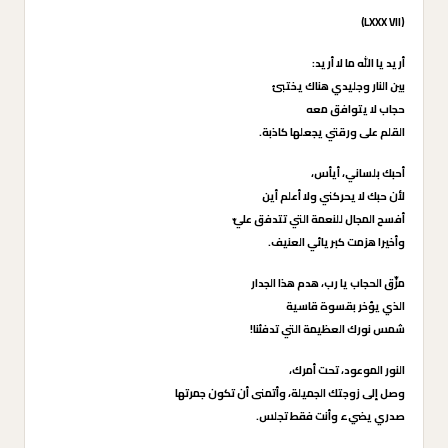
(LXXX VII)
أريد يا الله ما لا أريد:
بين النار وجليدي هناك يختبئ
حجاب لا يتوافق معه
القلم على ورقتي يجعلها كاذبة.
أحبك بلساني، أيأس،
لأن حبك لا يحركني ولا أعلم أين
أفسح المجال للنعمة التي تتدفق عليّ
وأخيرا هزمت كبريائي العنيف.
مزّق الحجاب يا رب، هدم هذا الجدار
الذي يؤخر بقسوة قاسية
شمس نورك العظيمة التي تدفئنا!
النور الموعود، تحت أمرك،
وصل إلى زوجتك الجميلة، وأتمنى أن تكون جمرتها
صدري يضيء وأنت فقط تجلس.