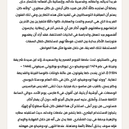
فريداً لحياته، وأعماله، وقدسية عاداته، وإنسانية كل أفعاله؛ باختصار، حتى
يمكننا أن نعتبره كائنًا، أكثر من مجرد كائن أرضي، بل كائن سماوي. “ولأنه كان
يعلم أن العباقرة التوسكانيين في تنفيذ مثل هذه التمارين وفي تلك الفنون
الفريدة التي هي الرسم والنحت والعمارة، كانوا دائمًا متميزين بين الآخرين
لارتفاعهم وعظمتهم، لأنهم، أكثر من أي شخص آخر في إيطاليا، يكرسون
أنفسهم بجد للعمل والدراسة في الكليات المختلفة، فقد أراد أن يمنحهم
فلورنسا، الأكثر جدارة بين المدن، موطنًا لهم، لاستكمال كمال الصفات
المستحقة لتلك المدينة، من خلال منحها مثل هذا المواطن.
وفي كاسنتينو، تحت علامة النجوم المصيرية والسعيدة، وُلد ابن سيدة شريفة
ونبيلة في عام 1474 للودوفيكو دي ليوناردو بوناروتي سيموني (1444 –
1534) ()، الذي ينحدر، كما يقولون، من عائلة كونتات كانوسا النبيلة والقديمة
للغاية. “وولد لهذا لودوفيكو، الذي كان في ذلك العام بودستا كيوسي
وكابريسي، بالقرب من ساسو ديلا فيرنيا، حيث تلقى القديس فرانسيس
الوصمات، في أبرشية أريتينا، ابن، أقول، في 6 مارس، يوم الأحد، حوالي الساعة
الثامنة مساءً، وأطلق عليه اسم مايكل أنجلو لأنه، دون أن يفكر أكثر،
مستوحى من روح أعلى، استنتج أن هذا الطفل كان شيئًا سماويًا أو إلهيًا،
يتجاوز الاستخدام البشري، كما يتضح من علامات ولادته، حيث استقبله عطارد
والزهرة برحمة في بيت المشتري. مما يدل على أنه من خلال المهارة والإبداع
فإنه سوف يخلق أعمالاً رائعة ومذهلة. عندما انتهى لودوفيكو من مهمته