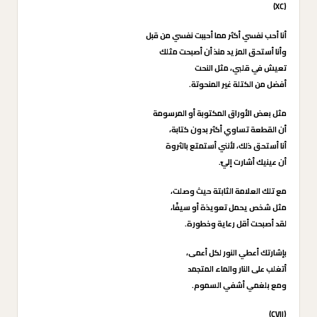
(XC)
أنا أحب نفسي أكثر مما أحببت نفسي من قبل
وأنا أستحق المزيد منذ أن أصبحت مثلك
تعيش في قلبي، مثل النحت
أفضل من الكتلة غير المنحوتة.
مثل بعض الأوراق المكتوبة أو المرسومة
أن القطعة تساوي أكثر بدون كتابة،
أنا أستحق ذلك، لأنني أستمتع بالثروة
أن عينيك أشارت إليّ.
مع تلك العلامة الثابتة حيث وصلت،
مثل شخص يحمل تعويذة أو سيفًا،
لقد أصبحت أقل رعاية وخطورة.
بإشارتك أعطي النور لكل أعمى،
أتغلب على النار والماء المتجمد
ومع بلغمي أشفي السموم.
(CVII)