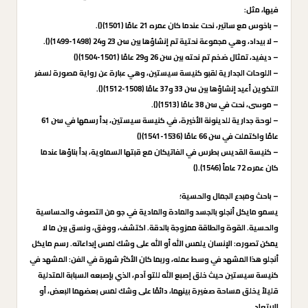
فيها، مثل:
– باخوس مع ساتير، نحت عندما كان عمره 21 عامًا (1501)().
– لا بيداد، وهي مجموعة نحتية تم إنشاؤها بين سن 23 و24 (1498-1499)().
– ديفيد، تمثال ضخم تم نحته بين سن 26 و29 عامًا (1501-1504)()
– اللوحات الجدارية لقبو كنيسة سيستين، وهي عبارة عن رواية مصورة لسفر
التكوين أعيد إنشاؤها بين سن 33 و37 عامًا (1508-1512)().
– موسى، نحت في سن 38 عامًا (1513)().
– لوحة جدارية للدينونة الأخيرة، في كنيسة سيستين، بدأ رسمها في سن 61
عامًا واكتملت في سن 66 عامًا (1536-1541)()
– كنيسة القديس بطرس في الفاتيكان مع قبتها السماوية، بدأ بناؤها عندما
كان عمره 72 عاماً (1546).()
– باحث ومبدع الجمال والحسية؛
يسمو مايكل أنجلو بالجسد والمادة والمادية في جو من التصوف والحساسية
والحسية. القوة والطاقة ممزوجة بالدقة. اكتشف، ووفق، ونسق بين ما لا
يمكن تصوره: الإنسان يلمس الله أو الله على وشك لمس إبداعاته. رسم مايكل
أنجلو هذا المشهد في وسط عمله، وربما كان الأكثر شهرة في الفن: المشهد في
كنيسة سيستين حيث خلق إصبع الله للتو آدم، الذي بإصبعه السبابة المتدلية
قليلاً يخلق مساحة صغيرة بينهما، دائمًا على وشك لمس بعضهما البعض، أو
الابتعاد.