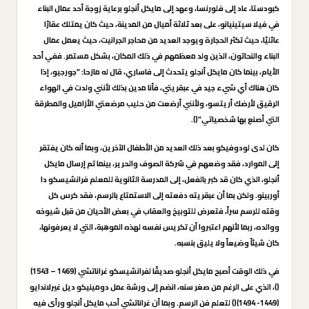
كبودستا، عاد إلى فلورنسا، وعهد إلى مايكل أنجلو برعاية زوجة أحد عمال البناء
في فيلا سيتينيانو، على بعد ثلاثة أميال من المدينة، حيث كان يمتلك عقارًا
عائليًا، حيث تكثر الحجارة ويوجد العديد من محاجر الجرانيت، حيث يعمل عمال
البناء والنحاتون، الذين ولد معظمهم في ذلك المكان، بشكل مستمر. ففي أحد
الأيام، بينما كان مايكل أنجلو يتحدث إلى فاساري، قال له مازحا: “جورجيو، إذا
كان هناك أي شيء جيد في عبقريتي، فأنا مدين بذلك لأنني ولدت في الهواء
الرقيق لأرضك أريتسو، ولأنني أرضعت من حليب مرضعتي الأزاميل والمطرقة
التي أصنع بها شخصياتي”().
كان لدى لودوفيكو بعد ذلك العديد من الأطفال الآخرين، وبما أنه كان يفتقر
إلى الموارد، فقد وضعهم في شركة الصوف والحرير، بينما تم إرسال مايكل
أنجلو، الذي كان قد كبر بالفعل، إلى المدرسة الثانوية للمعلم فرانشيسكو دا
أوربينو. ولكن بما أن عبقريته دفعته إلى الاستمتاع بالرسم، فقد كرس كل
وقته للرسم سراً، فتعرض للتوبيخ والعقاب في بعض الأحيان من قبل شيوخه
ووالده، ربما لأنهم اعتبروا أن تكريس نفسه لهذه الموهبة، التي لا يعرفونها،
كان شيئاً وضيعاً ولا يليق بنسبه.
في ذلك الوقت أصبح مايكل أنجلو صديقًا لفرانشيسكو غراناتشي (1469 – 1543)
()، الذي على الرغم من صغر سنه، انضم إلى ورشة عمل دومينيكو ديل غيرلاندايو
(1449- 1494)() لتعلم فن الرسم. وبما أن غراناتشي أحب مايكل أنجلو ورأى فيه