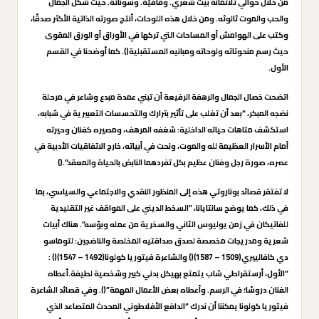
من خلال حوالي ثلاثمائة بيت شعري. وقافيّة. وسوناتة. حيث شكل الجمال
والحب والموت ثالوثه. ومن خلال هذه اللوحات، أنتج صورته الذاتية الأكثر صدقًا،
وكتب على الهوامش أو المساحات التي تركها في الأوراق أو الورق المقوى
حيث رسم منحوتاته ولوحاته ومبانيه المستقبلية(). كما أوضحنا في القسم
الأول.
اتضحت خصال الجمال والرهفة الرفيعة أن تبني عمدة مبدع وشاعر في مرحلة
نضجه المبكر، “بعد أن تغلب على تأثير بترارك والتحسسات التعبيرية في شبابه،
استكشف متاهات حياته الداخلية: شغفه المرهف، ومصيره كفنان وحيرته
أمام الأسرار العظيمة لله والموت، ونحت في أبياته، خارج الاتفاقيات الأدبية في
عصره، صورة رجل وفنان عظيم بكل تفردهما النابض بالحياة والمعقد”.()
لا تفتقر قصائد بوناروتي هذه إلى المنظور النقدي والاجتماعي والسياسي، بما
في ذلك، كما يوضح سانتايانا، “السخط الديني على المواقف غير التقليدية
للفاتيكان في زمن يوليوس الثاني والسخرية من عمله وبؤسه”. هناك أبيات
شعرية ومدريجات مخصصة لصدق صداقتيه المخلصة والناضجين: لتوماسو
دي كافالييري(1509 – 1587)() والشاعرة فيتوريا كولونا(1492 – 1547)() :
“الأول، أرستقراطي شاب يتمتع بهيكل بدني كبير وشخصية لطيفة.أعطاه
الفنان دروسًا؛ في الرسم. وأعطاه بعض الأعمال المهمة”(). وفي قصائد الشاعرة
فيتوريا كولونا يمكننا أن ندرك “الدافع الأفلاطوني المحدث المتصاعد الذي