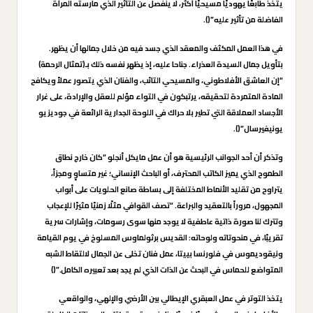
يتخذ طابعًا يهوديًا مسيحيًا أكثر، لا ينفصل عن التأثير الذي مارسته المرأة
الفاضلة من تأثير عليه”().
في هذا العمل المكثف والمعقد الذي جسد فيه من خلال جمالها أن يظهر.
بتأويل جمال السيدة العذراء. جناحا عليه، إذ يظهر نفسه ذلك بـ(تمثال الرحمة)
“إن العاشق الأفلاطوني، والمسيحي التائب، والفنان الذي يتصور عملاً ويكافح
المادة المتمردة لتحقيقه، يرتبكون في التواء مؤلم للعقل والإرادة، على غرار
الأجساد العملاقة التي تطير بلا حراك في اللوحة الجدارية الرائعة في جوديزيو
يونيفيرسال”().
وتذكر أن أحد الجوانب الرئيسية هو أن عمل مايكل أنجلو “كان خارج نطاق
الطموح الذي يميز الكاتب المحترف، أو الباحث الإنساني؛ غير متساوٍ ومجزأ،
يتراوح من تقليد الأنماط المختلفة إلى بساطة صانع الحلويات على أبواب
المجهول، مروراً بالتعقيد والبراعة. “تصف القوافي مثلًا زمنيًا مثيرًا للإعجاب
وتترك لنا صورة ذاتية عاطفية لا يوجد منها سوى رسومات، وإشارات سرية
تقريبًا، في منحوتاته ولوحاته: القديس برثولماوس المسلوخ في يوم القيامة
ونيقوديموس في فلورنسا بييتا، عمل فنان تخلى عن الجمال لالتقاط الشبه
المتواضع للحماس في البحث عن الذات الذي لم يجد بعد تعبيره الكامل.”()
يتخذ التوتر في عمل العبقري الإيطالي بين الأرضي والإلهي، والواقعي