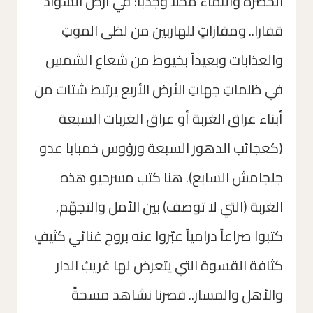
الخضرة والنماء مَحَلاَ وجدباَ؛ في أرض السواد
قفارا.. ومفازاتِِ للهاربين من لظى الموتِ
والعذابات وبعيداَ بخيوط من شعاع الشمسِ
في ظلماتِ جهاتِ الأرض الأربع يرتبط شتات من
أبناء عراق الغربة أو عراق الغربات السبعة
(كعجائب الدهور السبعة ورؤوس خمبابا عدو
جلجامش السابع). هنا كتب مسرحيو هذه
الغربة (التي لا توصف) بين الأمل والتجهّم,
كتبوا صراعاَ درامياَ عبّروا عنه بروح غنائي كثيفِِ
كثافة القسوة التي يتعرض لها غريبُ الدار
والأهل والمسار.. فصرنا نشاهد مسحةََ