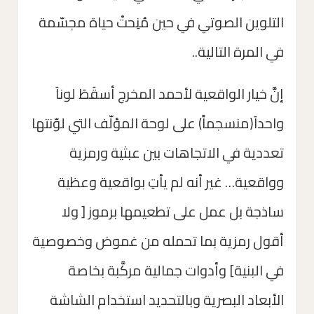
التلوين الصوتي في حين مُنِحتْ حياة مجسّمة
في المرة التالية..
إنَّ خيار الواقعية لأحمد المخرج أسقَطَ لوناَ
واحداَ(منسجماََ) على لوحة المؤلّف التي لوّنتها
تعددية في الاتجاهات بين عبثية ورمزية
وواقعية… غير أنه لم يأتِ بواقعية وعظية
ساذجة بل عمل على تطعيمها برموز [ ولا
أقول رمزية بما تحمله من غموض وخصوصية
في البنية] وأدوات جمالية مركَّبة بخاصة
الأبعاد البصرية وبالتحديد استخدام الشاشة