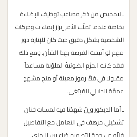
ـ لامحيص من ذكر مصاعب توظيف الإضاءة
بخاصة عندما تطلّب الأمر إبراز إيماءات وحركات
الشخصية بشكل دقيق حيث كان للإنارة دور
مهم لو أتيحت الفرصة بهذا الشأن. ومع ذلك
فقد كانت الحزَم الضوئيةُ الملوّنة مساعداَ
مقبولا في فكِّ رموز معينة أو منح مشهدِِ
عمقَهُ الدلالي المُبتغى.
ـ أما الديكور وإنْ شهدْنا فيه لمسات فنان
تشكيلي مرهف في التعامل مع التفاصيل
فإنّه من جهة التصميم ضاع بين الرمزي