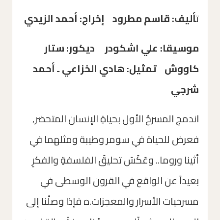
ت
أليف: قاسم مطرود إخراج: أحمد الزيدي
موسيقا: علي اشكودر ديكور: ستار
كاووش تمثيل: هادي الخزاعي ـ أحمد
شرجي
اندمج المسرحُ الأول بحياةِ الإنسان المتحضر,
فعرض للحياة في سومر وطيبة ومثلهما في
أثينا وروما.. وعَكَسَ تحليقَ الفلسفةِ والفكرِ
بعيداَ عن الواقع في القرون الوسطى في
مسرحيات الأسرار والمعجزات.ه فإذا وصلْنا إلى