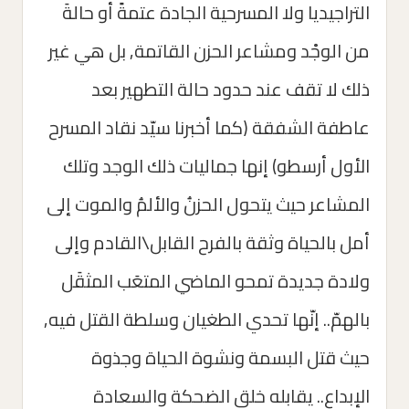
التراجيديا ولا المسرحية الجادة عتمةََ أو حالةَ
من الوجْد ومشاعر الحزن القاتمة, بل هي غير
ذلك لا تقف عند حدود حالة التطهير بعد
عاطفة الشفقة (كما أخبرنا سيّد نقاد المسرح
الأول أرسطو) إنها جماليات ذلك الوجد وتلك
المشاعر حيث يتحول الحزنُ والألمُ والموت إلى
أمل بالحياة وثقة بالفرح القابل\القادم وإلى
ولادة جديدة تمحو الماضي المتعَب المثقَل
بالهمّ.. إنّها تحدي الطغيان وسلطة القتل فيه,
حيث قتل البسمة ونشوة الحياة وجذوة
الإبداع.. يقابله خلق الضحكة والسعادة