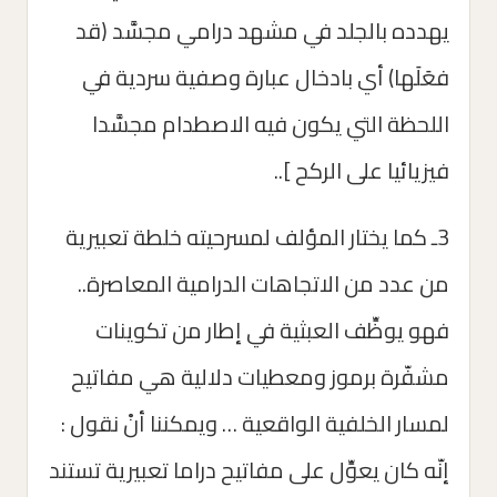
يهدده بالجلد في مشهد درامي مجسَّد (قد
فعَلَها) أي بادخال عبارة وصفية سردية في
اللحظة التي يكون فيه الاصطدام مجسَّدا
فيزيائيا على الركح ]..
3ـ كما يختار المؤلف لمسرحيته خلطة تعبيرية
من عدد من الاتجاهات الدرامية المعاصرة..
فهو يوظِّف العبثية في إطار من تكوينات
مشفّرة برموز ومعطيات دلالية هي مفاتيح
لمسار الخلفية الواقعية … ويمكننا أنْ نقول :
إنّه كان يعوِّل على مفاتيح دراما تعبيرية تستند