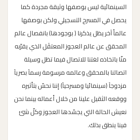
السينمائية ليس بوصفها وثيقة مجردة كما
يحصل في المسرح التسجيلي ولكن بوصفها
عالماََ آخر يظل يذكرنا ( بوجودها) بانفصال عالم
المحقق عن عالم العجوز المعتقَل الذي يقرّبه
منّا باتخاذه لغتنا للاتصال فيما تظل وسيلة
اتصالنا بالمحقق وعالمه مرسومة رسماَ بصرياَ
مزدوجاَ (سينمائيا ومسرحياَ) إننا نحسّ بتأثيره
ووقعه الثقيل علينا من خلال أعماله بينما نحن
نعيش الحالة التي يجسّدها العجوز وكلّ شئ
فينا ينطق بذلك.