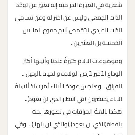
شعرية في العبارة الدرامية إنه تعبير عن توحّد
الذات الجمعي وليس عن اختزاله وعن تسامي
الذات الفردي ليتقمص آلام جموع الملايين
الخمسة بل العشرين..
وموضوعات الآلام كثيرةُ عندنا وأنينها أكثر
الوداع الأخير لأرض الولادة والحياة..الرحيل ..
الفراق .. وهاجس عودة الأبناء أمر سادَ ألسِنةَ
الآباء يحتضرون (في انتظار الذي لن يعود)..
هكذا بالغَتْ الجرافات في تصورها تحت
يافطة(الذي لن يعود),(والذي لن ينهار)… وفي