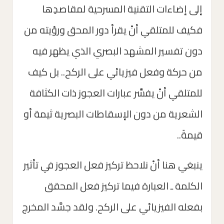
إلى إضاءات التقنية المسرحية لمقاصدِها
فكيف للمتلقي أنْ يقرأ دور المحق ورؤيته من
دون تفسير المشهد البصري الذي يظهر فيه
من حركة وفعل فيزيائي على الركح.. بل كيف
للمتلقي أنْ يفسِّر عبارات العجوز ذات الكثافة
الشعرية من دون الإسقاطات البصرية ثيمة أو
قيمةَ..
ينبغي هنا أنْ نلاحظ تركيز فعل العجوز في تأثير
الكلمة ـ العبارة فيما تركيز فعل المحقق
بفعله الفيزيائي على الركح. ولقد جسَّد المخرج