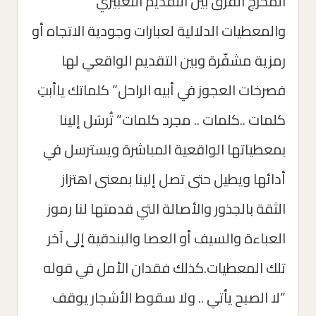
المخرج الفرق بين التقديم التعبيري
والمعطيات الدلالية لعبارات وجودية الاتجاه أو
رمزية مشفّرة وبين التقديم الواقعي لها
فصرخات العجوز في أبيه الراحل” كلماتك ياأبتِ
كلمات ..كلمات .. مجرد كلمات” تُرسَل إلينا
بمعطياتها الواقعية المباشرة ويسترسل في
أدائها ويطيل حتى تصل إلينا بمعنى اهتزاز
الثقة بالجذور والأصالة التي قدمتها لنا رموز
العباءة والسيف أو العصا والبندقية إلى آخر
تلك المعطيات.كذلك فقدان الأمل في قوله
“لا الصبح يأتي .. ولا سقوط الأشجار يوقف