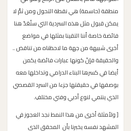
منطقة (حاسمة) هي نقطة التحول ومن ثمَّ لا
يمكن قبول مثل هذه السردية التي ستُعَدّ هنا
فائضة خاصة أننا التقينا بمثلها في مواضع
أخرى شبيهة من جهة ما لاحظناه من تناقض ..
والحقيقة فإنّ كونها عبارات فائضة يكمن
أيضا في كسرها البناء الدرامي وتداخلها معه
بوصفها في حقيقتها جزءا من السرد القصصي
الذي ينتمي لنوع أدبي وفني مختلفِ.
[ ولأمثلة أخرى من هذا النمط نجد العجوز في
المشهد نفسه يخبرنا بأن المحقق الذي