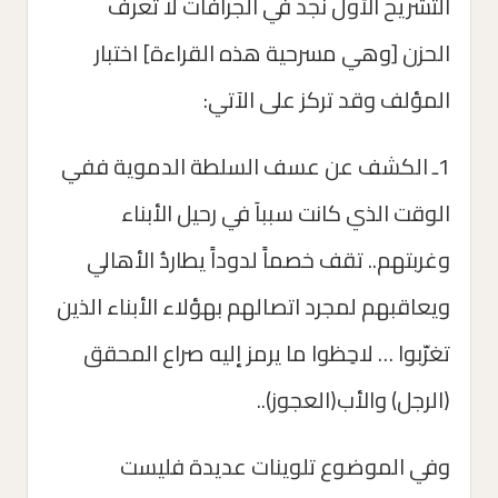
التشريح الأول نجد في الجرافات لا تعرف
الحزن [وهي مسرحية هذه القراءة] اختبار
المؤلف وقد تركز على الآتي:
1ـ الكشف عن عسف السلطة الدموية ففي
الوقت الذي كانت سبباَ في رحيل الأبناء
وغربتهم.. تقف خصماََ لدوداََ يطاردُ الأهالي
ويعاقبهم لمجرد اتصالهم بهؤلاء الأبناء الذين
تغرّبوا … لاحِظوا ما يرمز إليه صراع المحقق
(الرجل) والأب(العجوز)..
وفي الموضوع تلوينات عديدة فليست