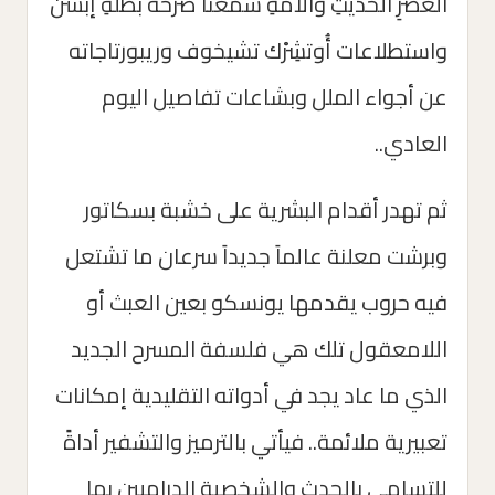
العصرِ الحديثِ وآلامهِ سمعْنا صرخةَ بطلةِ إبسن
واستطلاعات أُوتشِرْك تشيخوف وريبورتاجاته
عن أجواء الملل وبشاعات تفاصيل اليوم
العادي..
ثم تهدر أقدام البشرية على خشبة بسكاتور
وبرشت معلنة عالماَ جديداَ سرعان ما تشتعل
فيه حروب يقدمها يونسكو بعين العبث أو
اللامعقول تلك هي فلسفة المسرح الجديد
الذي ما عاد يجد في أدواته التقليدية إمكانات
تعبيرية ملائمة.. فيأتي بالترميز والتشفير أداةََ
للتسامي بالحدث والشخصية الدراميين بما