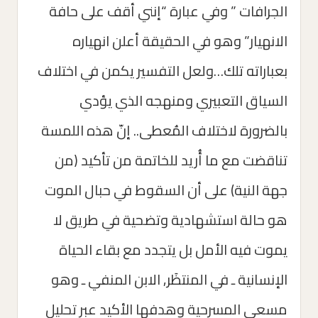
الجرافات ” وفي عبارة “إنني أقف على حافة
الانهيار” وهو في الحقيقة أعلن انهياره
بعباراته تلك…ولعل التفسير يكمن في اختلاف
السياق التعبيري ومنهجه الذي يؤدي
بالضرورة لاختلاف المُعطى.. إنّ هذه اللمسة
تناقضت مع ما أُريد للخاتمة من تأكيد (من
جهة النية) على أن السقوط في حبال الموت
هو حالة استشهادية وتضحية في طريق لا
يموت فيه الأمل بل يتجدد مع بقاء الحياة
الإنسانية ـ في المنتظَر, الابن المنفي ـ وهو
مسعى المسرحية وهدفها الأكيد عبر تحليل