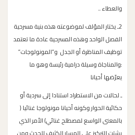
والعطاء ..
2ـ يختار المؤلف لموضوعته هذه بنية مسرحية
الفصل الواحد وهذه المسرحية عادة ما تعتمد
توظيف المناظرة أو الجدل و”المونولوجات”
:والمناجاة وسيلة درامية رئيسة وهو ما
يعرّضها أحيانا
ـ لحالات من الاستطراد استنادا إلى سردية أو
حكائية الحوار وكونه أحيانا مونولوجا غنائيا (
بالمعنى الواسع لمصطلح غنائي) الأمر الذي
يشتت التركيز على المسار الكثيف للحدث ومن