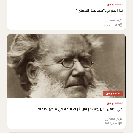
ثقافة و فن
ندا الخوام ـ “صعاليك المعنى”
هيئة التحرير
2 فبراير 2024
ثقافة و فن
ثقافة و فن
علي كامل ـ “ﭙيرجنت” إبسن، تُربك النقاد في منحها صفة!
هيئة التحرير
3 أبريل 2025