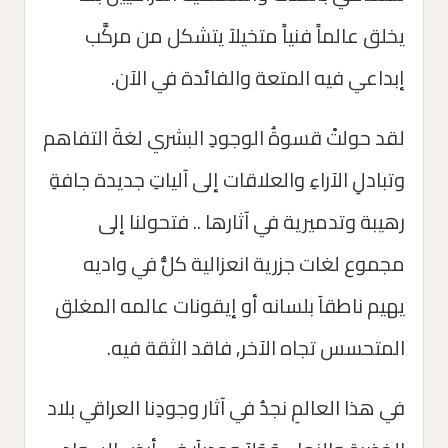
يخلق عالماََ فنياََ متخيلاَ يتشكل من مركَّب
إبداعي فيه المتعة والفائدة في الآن.
لقد حولتْ قسوةُ الوجودِ البشري لغةَ التفاهم
وتبادلِ الآراءِ والعلاقات إلى آلياتِ جديدة جافةِ
رهيبة وتدميرية في آثارها .. فتحولنا إلى
مجموع لغات جزرية انعزالية كلُّ في واديه
يهيم ناطقاَ بلسانه أو إيقونات عالمه المغلق
المتحسس تجاه الآخر, فاقد الثقة فيه.
في هذا العالمِ نجدُ في آثار وجودِنا العراقي بلاد