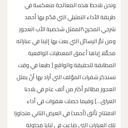
ونحن نلاحظ هذه المعالجة منعكسة في
طريقة الأداء التمثيلي التي قدّم بها أحمد
شرجي المخرج\الممثل شخصية الأب العجوز
ومن ثمَّ الرسائل التي بعث بها إلينا في عباراته
محمِّلا إياها أعمق المعطيات الواقعية
المطابقة للحقيقة والواقع [ طبعا في وقت
نستذكر شفرات المؤلف التي أراد بها أنْ يمثل
العجوز مظالم أكثر من ألف عام في بلادنا
العراق…] وفيما حصلت هفوات في أداء
الافتتاح تألق (أحمد) في العرض الثاني متجاوزا
تلك العبارات التي ضاعت في ثنايا محاولة